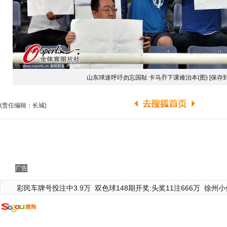
山东球迷呼吁勿忘国耻 卡马乔下课难治本(图)
[保存
(责任编辑：长城)
广告
彩民车牌号投注中3.9万
双色球148期开奖:头奖11注666万
徐州小