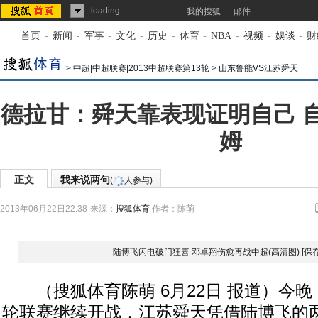
loading...
我的搜狐
邮件
首页
-
新闻
-
军事
-
文化
-
历史
-
体育
-
NBA
-
视频
-
娱谈
-
财
>
中超|中超联赛|2013中超联赛第13轮
>
山东鲁能VS江苏舜天
德拉甘：舜天靠表现证明自己 
姆
正文
我来说两句
(
人参与)
2013年06月22日22:38
来源：
搜狐体育
作者：陈萌
陆博飞闪电破门狂喜 邓卓翔伤愈再战中超(高清图)
[保
（搜狐体育陈萌 6月22日 报道）今晚
轮联赛继续开战，江苏舜天凭借陆博飞的