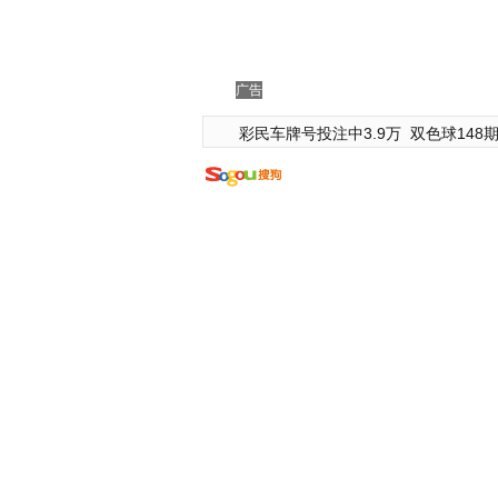
广告
彩民车牌号投注中3.9万
双色球148期