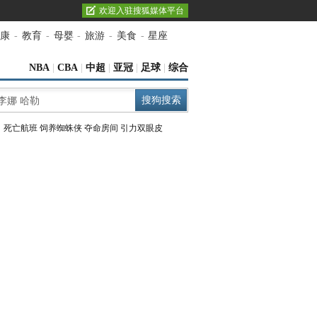
欢迎入驻搜狐媒体平台
康
-
教育
-
母婴
-
旅游
-
美食
-
星座
NBA
|
CBA
|
中超
|
亚冠
|
足球
|
综合
：
死亡航班
饲养蜘蛛侠
夺命房间
引力双眼皮