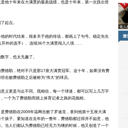
是他十年来在大满贯的最差战绩，也是十年来，第一次跌出世
了起点。
微
他的时代结束，很多关于他的传说，都画上了句号。稳定先生
名开外的选手）、连续36个大满贯闯入八强……
数字，也太无趣了。
德勒，绝对不只是那17座大满贯冠军。这十年，如果没有费
些击败费德勒之后被称为“伟大”的球员。
意义更是与众不同。我相信，每一个球迷，都可以写上几万字
我，一个为了费德勒而踏上体育记者之路的花痴粉。
费德勒在2009年温网击败了罗迪克，拿到他第十五座大满
像个孩子。要知道在去年的一整年，费德勒都过得并不如意，他
衔。当人们都认为费德勒已经无力为继的时候，他又创造了一个