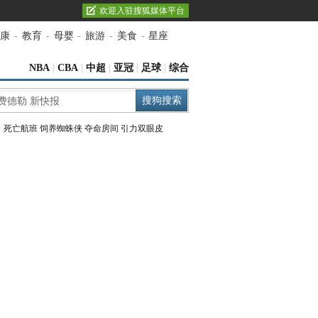
欢迎入驻搜狐媒体平台
康
-
教育
-
母婴
-
旅游
-
美食
-
星座
NBA
|
CBA
|
中超
|
亚冠
|
足球
|
综合
：
死亡航班
饲养蜘蛛侠
夺命房间
引力双眼皮