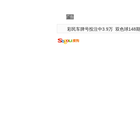
广告
彩民车牌号投注中3.9万
双色球148期