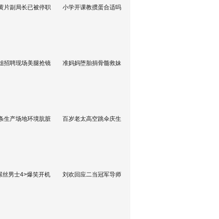
黄片副局长已被停职
小学开课教掼蛋合适吗
姐招聘现场美腿抢镜
准妈妈堕胎捐骨髓救妹
条生产场地环境肮脏
百岁老太高空跳伞庆生
屌丝男士4>爆笑开机
刘欢回应二当冠军导师