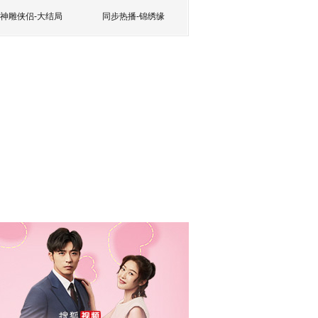
神雕侠侣-大结局
同步热播-锦绣缘