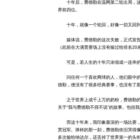
十年后，费德勒在温网第二轮出局，这
界前四位。
十年，就像一个轮回，好像一切又回到
媒体说，费德勒的这次失败，正式宣告
（此前在大满贯赛场上没有输过给排名20
可是，若人生的十年只浓缩成一连串的
问任何一个喜欢网球的人，他们眼中的费
德勒，便没有了很多经典赛事，也没有了那
之于世界上成千上万的奶粉，费德勒的
关于“我与费德勒不得不说”的故事。包括
而这十年来，我印象最深的一场比赛，是
贯冠军。捧杯的那一刻，费德勒依旧哭得
多次输给纳达尔，还丢掉了世界第一的头