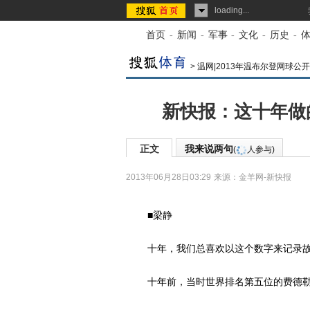
loading...
首页
-
新闻
-
军事
-
文化
-
历史
-
>
温网|2013年温布尔登网球公
新快报：这十年做
正文
我来说两句
(
人参与)
2013年06月28日03:29
来源：
金羊网-新快报
■梁静
十年，我们总喜欢以这个数字来记录
十年前，当时世界排名第五位的费德勒