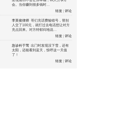
发现成功不会让你幸福，和人分享才
会。当你赚到很多钱时…
转发
|
评论
李英俊律师
哥们充话费输错号，替别
人交了100元，就打过去电话想让对方
充点回来。对方特郁闷地说…
转发
|
评论
急诊科于莺
出门时发现没下雪，还有
太阳，还能看到蓝天，惊呼这一天值
了！
转发
|
评论