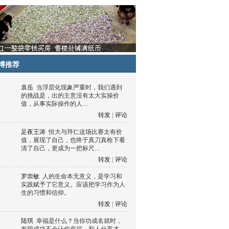
博推荐
袁岳
当浮层化现象严重时，我们遇到
的挑战是，出的主意没有太大实操价
值，从事实际操作的人…
转发
|
评论
足夜王涛
恒大与拜仁这场比赛太有价
值，展现了自己，也终于真刀真枪下看
清了自己，更成为一把标尺…
转发
|
评论
罗崇敏
人的生命本无意义，是学习和
实践赋予了它意义。应该把学习作为人
生的习惯和信仰。
转发
|
评论
陆琪
幸福是什么？当你功成名就时，