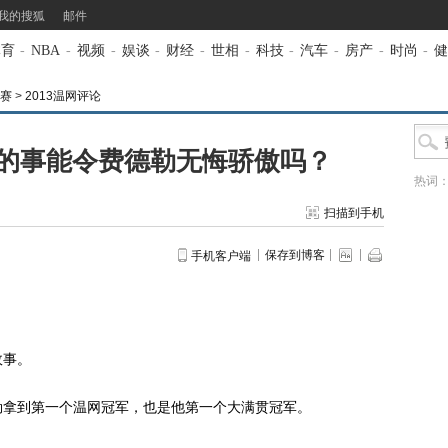
我的搜狐
邮件
体育
-
NBA
-
视频
-
娱谈
-
财经
-
世相
-
科技
-
汽车
-
房产
-
时尚
-
健
开赛
>
2013温网评论
的事能令费德勒无悔骄傲吗？
热词
扫描到手机
保存到博客
手机客户端
故事。
拿到第一个温网冠军，也是他第一个大满贯冠军。