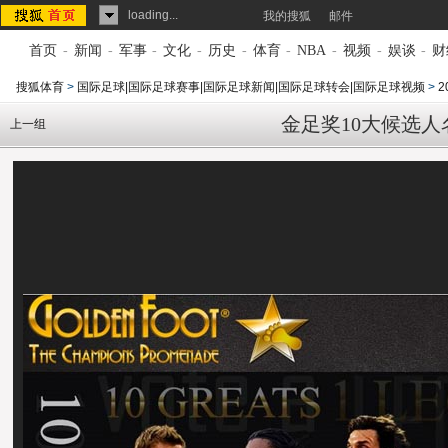
loading...
我的搜狐
邮件
首页
-
新闻
-
军事
-
文化
-
历史
-
体育
-
NBA
-
视频
-
娱谈
-
财
搜狐体育
>
国际足球|国际足球赛事|国际足球新闻|国际足球转会|国际足球视频
>
2
金足奖10大候选人
上一组