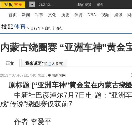
loading...
我的搜狐
邮件
首页
-
新闻
-
军事
-
文化
-
历史
-
体育
-
NBA
-
视频
-
娱谈
-
财
>
自行车
>
自行车动态
内蒙古绕圈赛 “亚洲车神”黄金
正文
我来说两句
(
人参与)
2013年07月07日17:40
来源：
中国新闻网
原标题
[
“亚洲车神”黄金宝在内蒙古绕
中新社巴彦淖尔7月7日电 题：“亚洲车
成“传说”绕圈赛仅获前7
作者 李爱平