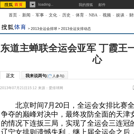
loading...
我的搜狐
邮件
首页
-
新闻
-
军事
-
文化
-
历史
-
体育
-
NBA
-
视频
-
娱谈
-
财
>
2013全运会排球
>
2013全运女排动态
东道主蝉联全运会亚军 丁霞王
心
正文
我来说两句
(
人参与)
2013年07月21日15:12
来源：
爱排球网
北京时间7月20日，全运会女排比赛全
争夺的巅峰对决中，最终攻防全面的天津
的情况下连扳三局，实现了全运会三连冠
辽宁女排则遗憾失利，继上届全运会之后