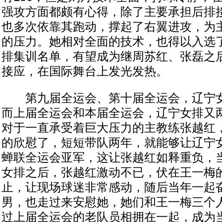
强攻方面都颇有心得，除了主要承担后排
也多次依靠其跑动，撑起了右翼进攻，为
的压力。她相对全面的技术，也得以入选
排集训名单，有望成为继周苏红、张磊之
接应，在国际舞台上发光发热。
第九届全运会、第十届全运会，辽宁女
而上届全运会和本届全运会，辽宁女排又
对于一直承受着巨大压力的主教练张越红
的欣慰了，短短带队两年，就能够让辽宁
蝉联全运会亚军，这让张越红如释重负，
女排之后，张越红激动不已，伏在王一梅
止，让现场球迷非常感动，随后当年一起
男，也走过来安慰她，她们和王一梅三个
过上届全运会的老队员相拥在一起，成为