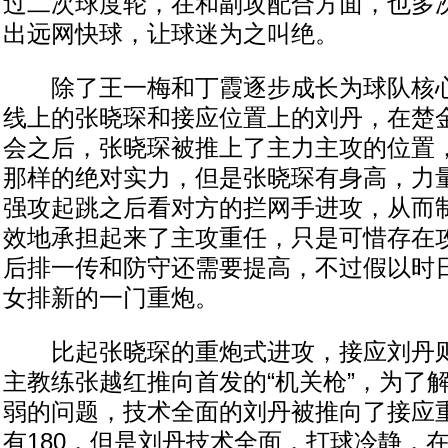
过二次球度轮，在和副攻配合方面，也多
出远网快球，让球迷为之叫绝。
除了王一梅和丁霞逐步成长为球队核心
线上的张晓琛和接应位置上的刘丹，在楚
会之后，张晓琛被推上了主力主攻的位置
那样的绝对实力，但是张晓琛有身高，力
强攻起跳之后看对方的拦网手进攻，从而
效地承担起来了主攻重任，只是可惜存在
后排一传和防守还需要提高，不过假以时
女排新的一门重炮。
比起张晓琛的重炮式进攻，接应刘丹则
主教练张越红推向首发的“机关枪”，为了
弱的问题，技术全面的刘丹被推向了接应
有180，但是刘丹技术全面，打球冷静，