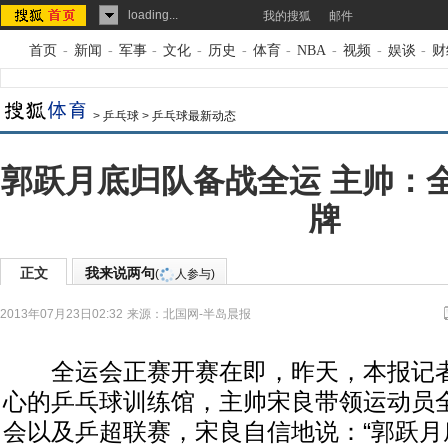
loading...
我的搜狐
邮件
首页
-
新闻
-
军事
-
文化
-
历史
-
体育
-
NBA
-
视频
-
娱谈
-
财
>
乒乓球
>
乒乓球最新动态
郭跃月底归队备战全运 主帅：
牌
正文
我来说两句
(
人参与)
2013年07月23日02:32
来源：
北国网-半岛晨报
全运会正赛开赛在即，昨天，本报记者
心的乒乓球训练馆，主帅宋良带领运动员
会以及乒超联赛，宋良自信地说：“郭跃月