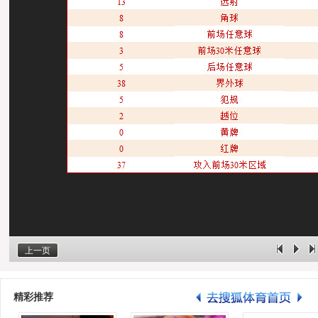
上一页
精彩推荐