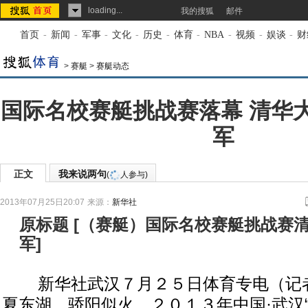
loading...
我的搜狐
邮件
首页
-
新闻
-
军事
-
文化
-
历史
-
体育
-
NBA
-
视频
-
娱谈
-
财
>
赛艇
>
赛艇动态
国际名校赛艇挑战赛落幕 清华
军
正文
我来说两句
(
人参与)
2013年07月25日20:07
来源：
新华社
原标题
[
（赛艇）国际名校赛艇挑战赛
军
]
新华社武汉７月２５日体育专电（记者
夏东湖，骄阳似火。２０１３年中国·武汉