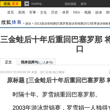
loading...
我的搜狐
邮件
首页
-
新闻
-
军事
-
文化
-
历史
-
体育
-
NBA
-
视频
-
娱谈
-
财
>
游泳
>
2013游泳世锦赛|巴塞罗那游泳世锦赛|2013世界游泳锦标
三金蛙后十年后重回巴塞罗那 
口
正文
我来说两句
(
人参与)
2013年07月28日08:38
来源：
浙江在线-钱江晚报
原标题
[
三金蛙后十年后重回巴塞罗那 
时隔十年。罗雪娟重回巴塞罗那。
2003年游泳世锦赛，罗雪娟一人独得女子