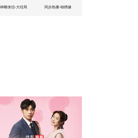
神雕侠侣-大结局
同步热播-锦绣缘