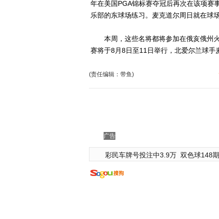
年在美国PGA锦标赛夺冠后再次在该项赛
乐部的东球场练习。麦克道尔周日就在球
本周，这些名将都将参加在俄亥俄州火石
赛将于8月8日至11日举行，北爱尔兰球手
(责任编辑：带鱼)
广告
彩民车牌号投注中3.9万
双色球148期