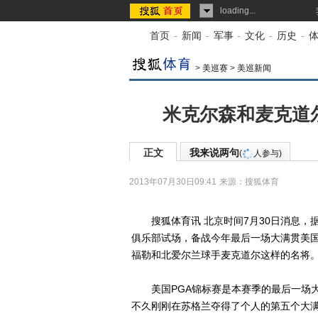
loading...
首页
-
新闻
-
军事
-
文化
-
历史
-
>
美巡赛
>
美巡新闻
米克尔森和麦克道尔
正文
我来说两句
(
人参与)
2013年07月30日09:41
来源：
搜狐体育
搜狐体育讯 北京时间7月30日消息，
俱乐部试场，备战今年最后一场大满贯美国
福勒和北爱尔兰球手麦克道尔这样的名将
美国PGA锦标赛是本赛季的最后一场大
不久刚刚在苏格兰夺得了个人的第五个大满