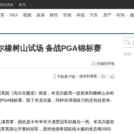
我的搜狐
邮件
体育
-
NBA
-
视频
-
娱谈
-
财经
-
世相
-
科技
-
汽车
-
房产
-
时尚
-
健
橡树山试场 备战PGA锦标赛
热词
扫描到手机
保存到博客
手机客户端
据美国《高尔夫频道》报道，米克尔森周一提前来到橡树山乡村
PGA锦标赛。除了米克尔森，同样在球场练习的还包括里奇-
。
满贯赛，因此是今年争夺大满贯冠军的最后一周。米克尔森前
贯英国公开赛的冠军，显然他很希望延续火爆的状态继2005