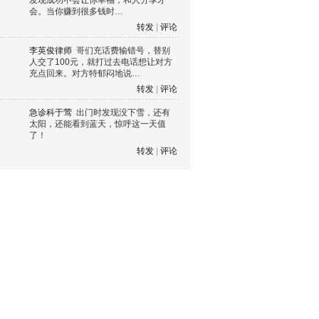
发现成功不会让你幸福，和人分享才
会。当你赚到很多钱时…
转发
|
评论
李英俊律师
哥们充话费输错号，替别
人交了100元，就打过去电话想让对方
充点回来。对方特郁闷地说…
转发
|
评论
急诊科于莺
出门时发现没下雪，还有
太阳，还能看到蓝天，惊呼这一天值
了！
转发
|
评论