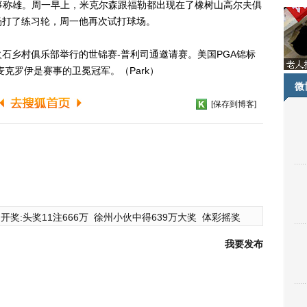
事称雄。周一早上，米克尔森跟福勒都出现在了橡树山高尔夫俱
场打了练习轮，周一他再次试打球场。
乡村俱乐部举行的世锦赛-普利司通邀请赛。美国PGA锦标
麦克罗伊是赛事的卫冕冠军。（Park）
微
[保存到博客]
开奖:头奖11注666万
徐州小伙中得639万大奖
体彩摇奖
我要发布