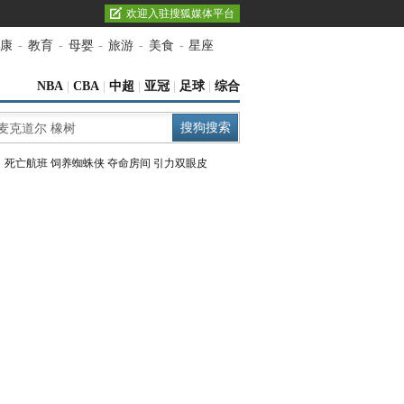
欢迎入驻搜狐媒体平台
康
-
教育
-
母婴
-
旅游
-
美食
-
星座
NBA
|
CBA
|
中超
|
亚冠
|
足球
|
综合
：
死亡航班
饲养蜘蛛侠
夺命房间
引力双眼皮