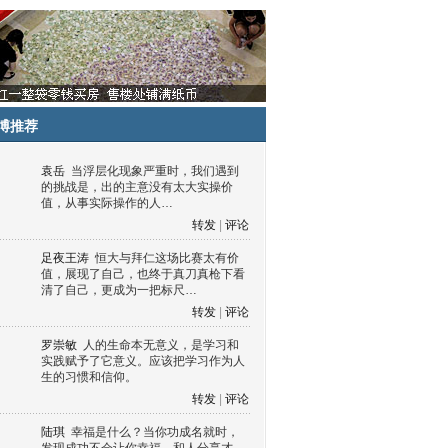
博推荐
袁岳
当浮层化现象严重时，我们遇到
的挑战是，出的主意没有太大实操价
值，从事实际操作的人…
转发
|
评论
足夜王涛
恒大与拜仁这场比赛太有价
值，展现了自己，也终于真刀真枪下看
清了自己，更成为一把标尺…
转发
|
评论
罗崇敏
人的生命本无意义，是学习和
实践赋予了它意义。应该把学习作为人
生的习惯和信仰。
转发
|
评论
陆琪
幸福是什么？当你功成名就时，