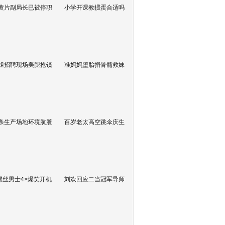
黄片副局长已被停职
小学开课教掼蛋合适吗
姐招聘现场美腿抢镜
准妈妈堕胎捐骨髓救妹
条生产场地环境肮脏
百岁老太高空跳伞庆生
屌丝男士4>爆笑开机
刘欢回应二当冠军导师