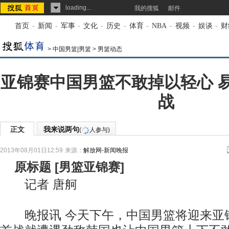
loading...
我的搜狐
邮件
首页
-
新闻
-
军事
-
文化
-
历史
-
体育
-
NBA
-
视频
-
娱谈
-
财
>
中国男篮|男篮
>
男篮动态
亚锦赛中国男篮不敢掉以轻心 
战
正文
我来说两句
(
人参与)
2013年08月01日12:59
来源：
解放网-新闻晚报
原标题
[
男篮亚锦赛
]
记者 唐舸
晚报讯 今天下午，中国男篮将迎来亚