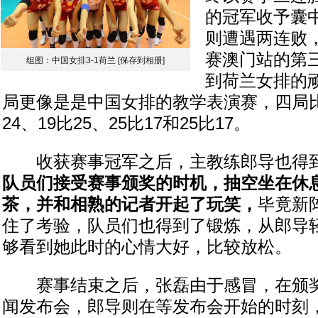
的冠军收予囊
则遭遇两连败
赛澳门站的第
组图：中国女排3-1荷兰
[保存到相册]
到荷兰女排的
局更像是是中国女排的教学表演赛，四局比
24、19比25、25比17和25比17。
收获赛事冠军之后，主教练郎导也得到
队员们接受赛事颁奖的时机，抽空坐在休
茶，并和相熟的记者开起了玩笑，
毕竟新
住了考验，队员们也得到了锻炼，从郎导
够看到她此时的心情大好，比较放松。
赛事结束之后，张磊由于感冒，在颁奖
闻发布会，郎导则在等发布会开始的时刻