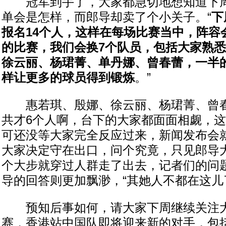
冠军到手了，大家都急切地想知道下周
单会是怎样，而郎导却卖了个小关子。“
下
报名14个人，这样在每场比赛当中，阵容
的比赛，我们会换7个队员，包括大家熟
徐云丽、杨珺菁、单丹娜、曾春蕾，一半
样让更多的球员得到锻炼
。”
惠若琪、殷娜、徐云丽、杨珺菁、曾春
共才6个人啊，台下的大家都面面相觑，这
可还没等大家完全反应过来，新闻发布会
大家决定守在出口，问个究竟，只见郎导
个大步就穿过人群走了出去，记者们的问
导的回答则更加飘渺，“其她人不都在这儿
预知后事如何，请大家下周继续关注大
赛，香港站中国队即将迎来新的对手，包