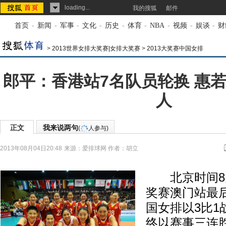
loading...
我的搜狐
邮件
首页
-
新闻
-
军事
-
文化
-
历史
-
体育
-
NBA
-
视频
-
娱谈
-
财
>
2013世界女排大奖赛|女排大奖赛
>
2013大奖赛中国女排
郎平：香港站7名队员轮换 惠若
人
正文
我来说两句
(
人参与)
2013年08月04日20:48
来源：
爱排球网
作者：胡立
北京时间8月
奖赛澳门站最
国女排以3比1
终以赛事三连