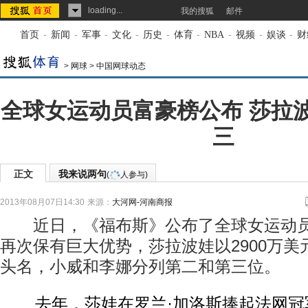
loading...
我的搜狐
邮件
首页
-
新闻
-
军事
-
文化
-
历史
-
体育
-
NBA
-
视频
-
娱谈
-
财
>
网球
>
中国网球动态
全球女运动员富豪榜公布 莎拉
三
正文
我来说两句
(
人参与)
2013年08月07日14:30
来源：
大河网-河南商报
近日，《福布斯》公布了全球女运动员
再次保有巨大优势，莎拉波娃以2900万
头名，小威和李娜分列第二和第三位。
去年，莎娃在罗兰·加洛斯捧起法网冠