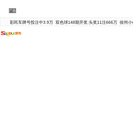
广告
彩民车牌号投注中3.9万
双色球148期开奖:头奖11注666万
徐州小