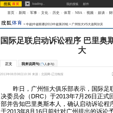
loading...
我的搜狐
邮件
首页
-
新闻
-
军事
-
文化
-
历史
-
体育
-
NBA
-
视频
-
娱谈
-
财
>
中超|中超联赛|2013中超第20轮
>
广州恒大VS大连阿尔滨
国际足联启动诉讼程序 巴里奥
大
正文
我来说两句
(
人参与)
2013年08月08日10:36
来源：
北国网-辽沈晚报
昨日，广州恒大俱乐部表示，国际足联（
决委员会（DRC）于2013年7月26日正
部并告知巴里奥斯本人，确认启动诉讼程
于2013年8月16日前针对广州提出的诉