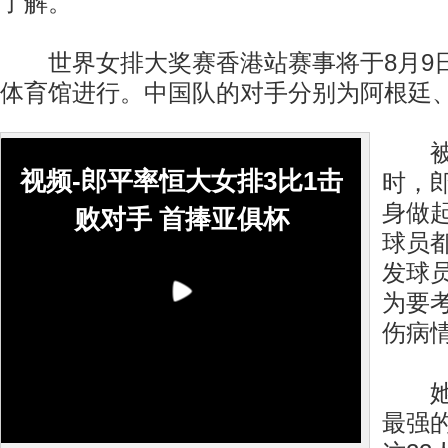
了解。
世界女排大奖赛香港站赛事将于8月9日
体育馆进行。中国队的对手分别为阿根廷
被问
视频-郎平率恒大女排3比1击
时，
身做
败对手 首捧亚俱杯
球员
发球
为要
伤病情
她同
最强