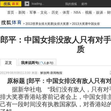
loading...
我的搜狐
邮件
首页
-
新闻
-
军事
-
文化
-
历史
-
体育
-
NBA
-
视频
-
娱谈
-
财
>
2013世界女排大奖赛|女排大奖赛
>
2013大奖赛中国女排
郎平：中国女排没敌人只有对手
质
正文
我来说两句
(
人参与)
2013年08月08日13:00
来源：
解放网-新闻晚报
原标题
[
郎平：中国女排没有敌人只有
据新华社电 “我们没有敌人，只有对手”
排大奖赛香港站赛前记者会上，中国女排
己有一段时间没有执教国家队，对香港站