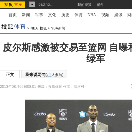
loading...
我的搜狐
邮件
首页
-
新闻
-
军事
-
文化
-
历史
-
体育
-
NBA
-
视频
-
娱谈
-
财
>
NBA_搜狐
>
NBA新闻
皮尔斯感激被交易至篮网 自曝
绿军
正文
我来说两句
(
人参与)
2013年08月09日08:01
来源：
搜狐体育
作者：清河村