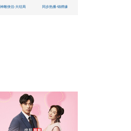
神雕侠侣-大结局
同步热播-锦绣缘