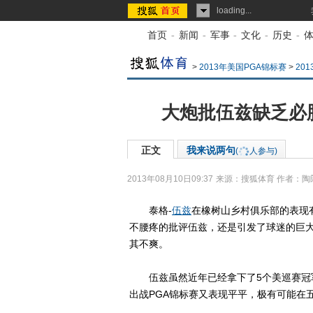
loading...
首页
-
新闻
-
军事
-
文化
-
历史
-
>
2013年美国PGA锦标赛
>
20
大炮批伍兹缺乏必
正文
我来说两句
(
人参与)
2013年08月10日09:37
来源：
搜狐体育
作者：陶
泰格-
伍兹
在橡树山乡村俱乐部的表现
不腰疼的批评伍兹，还是引发了球迷的巨大
其不爽。
伍兹虽然近年已经拿下了5个美巡赛冠军
出战PGA锦标赛又表现平平，极有可能在