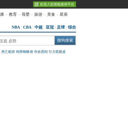
欢迎入驻搜狐媒体平台
康
-
教育
-
母婴
-
旅游
-
美食
-
星座
NBA
|
CBA
|
中超
|
亚冠
|
足球
|
综合
：
死亡航班
饲养蜘蛛侠
夺命房间
引力双眼皮