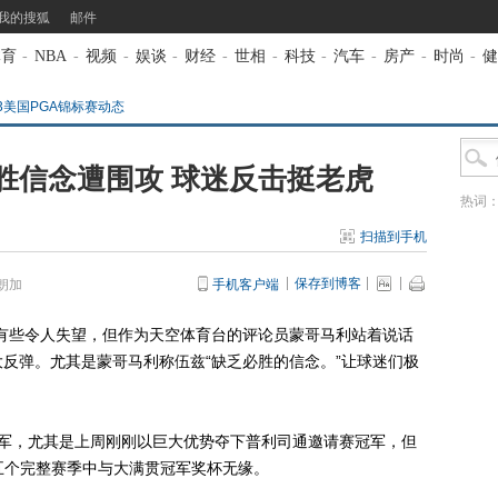
我的搜狐
邮件
体育
-
NBA
-
视频
-
娱谈
-
财经
-
世相
-
科技
-
汽车
-
房产
-
时尚
-
健
13美国PGA锦标赛动态
胜信念遭围攻 球迷反击挺老虎
热词
扫描到手机
保存到博客
朗加
手机客户端
有些令人失望，但作为天空体育台的评论员蒙哥马利站着说话
反弹。尤其是蒙哥马利称伍兹“缺乏必胜的信念。”让球迷们极
，尤其是上周刚刚以巨大优势夺下普利司通邀请赛冠军，但
五个完整赛季中与大满贯冠军奖杯无缘。