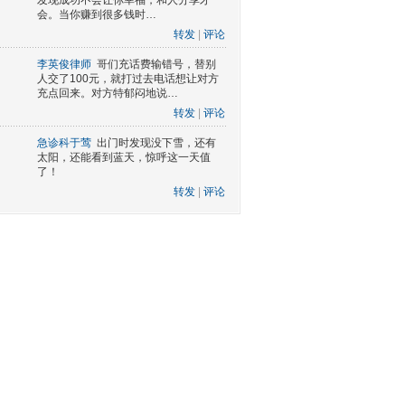
发现成功不会让你幸福，和人分享才
会。当你赚到很多钱时…
转发
|
评论
李英俊律师
哥们充话费输错号，替别
人交了100元，就打过去电话想让对方
充点回来。对方特郁闷地说…
转发
|
评论
急诊科于莺
出门时发现没下雪，还有
太阳，还能看到蓝天，惊呼这一天值
了！
转发
|
评论