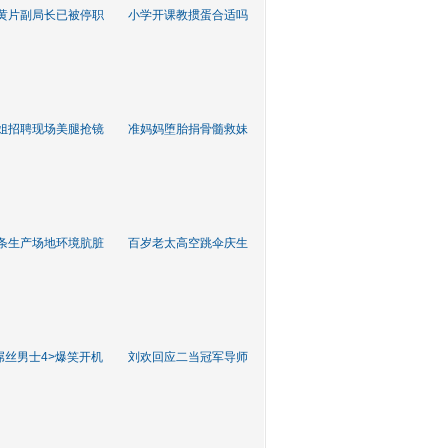
黄片副局长已被停职
小学开课教掼蛋合适吗
姐招聘现场美腿抢镜
准妈妈堕胎捐骨髓救妹
条生产场地环境肮脏
百岁老太高空跳伞庆生
屌丝男士4>爆笑开机
刘欢回应二当冠军导师