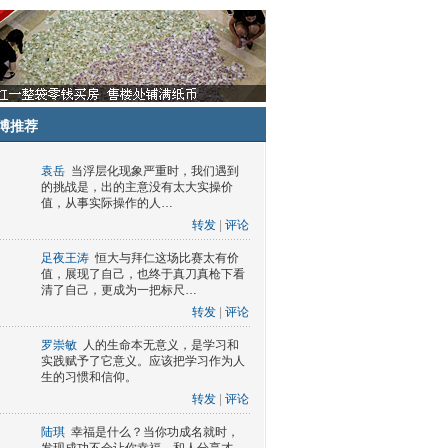
博推荐
袁岳
当浮层化现象严重时，我们遇到
的挑战是，出的主意没有太大实操价
值，从事实际操作的人…
转发
|
评论
足夜王涛
恒大与拜仁这场比赛太有价
值，展现了自己，也终于真刀真枪下看
清了自己，更成为一把标尺…
转发
|
评论
罗崇敏
人的生命本无意义，是学习和
实践赋予了它意义。应该把学习作为人
生的习惯和信仰。
转发
|
评论
陆琪
幸福是什么？当你功成名就时，