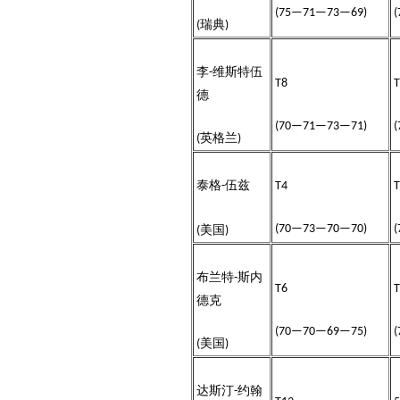
(75—71—73—69)
瑞典
(
)
李
维斯特伍
-
T8
T
德
(70—71—73—71)
英格兰
(
)
泰格
伍兹
-
T4
T
美国
(70—73—70—70)
(
)
布兰特
斯内
-
T6
T
德克
(70—70—69—75)
美国
(
)
达斯汀
约翰
-