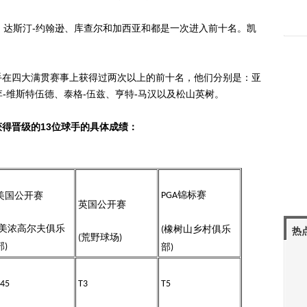
达斯汀-约翰逊、库查尔和加西亚和都是一次进入前十名。凯
在四大满贯赛事上获得过两次以上的前十名，他们分别是：亚
李-维斯特伍德、泰格-伍兹、亨特-马汉以及松山英树。
晋级的13位球手的具体成绩：
锦标赛
美国公开赛
PGA
英国公开赛
美浓高尔夫俱乐
橡树山乡村俱乐
(
热
荒野球场
(
)
部
部
)
)
45
T3
T5