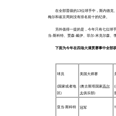
在全部晋级的13位球手中，斯内德克、
梅尔和崔京周则没有排名前十的纪录。
另外值得一提的是，今年只有七位球手
当-斯科特、贾森-戴伊、菲尔-米克尔森、
下面为今年在四场大满贯赛事中全部获得
球员
美国大师赛
国家或者地
奥古斯塔国家
高尔
(
(
(
区
夫
俱乐部
)
)
亚当
斯科特
-
冠军
T