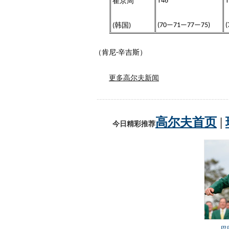
崔京周
T46
T
韩国
(70—71—77—75)
(
)
（肯尼
辛吉斯）
-
更多高尔夫新闻