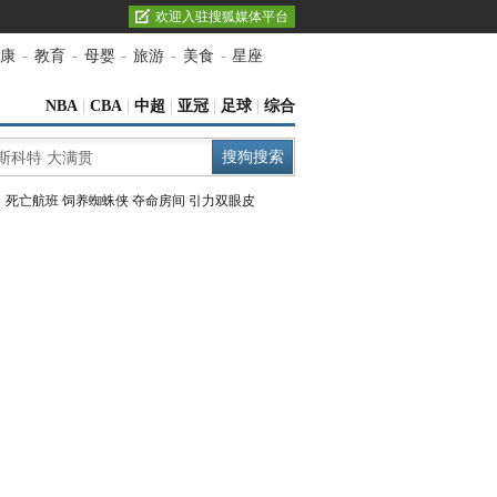
欢迎入驻搜狐媒体平台
康
-
教育
-
母婴
-
旅游
-
美食
-
星座
NBA
|
CBA
|
中超
|
亚冠
|
足球
|
综合
：
死亡航班
饲养蜘蛛侠
夺命房间
引力双眼皮