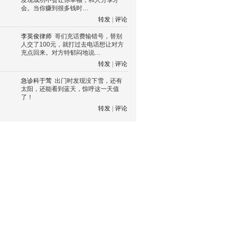
发现成功不会让你幸福，和人分享才
会。当你赚到很多钱时…
转发
|
评论
李英俊律师
哥们充话费输错号，替别
人交了100元，就打过去电话想让对方
充点回来。对方特郁闷地说…
转发
|
评论
急诊科于莺
出门时发现没下雪，还有
太阳，还能看到蓝天，惊呼这一天值
了！
转发
|
评论