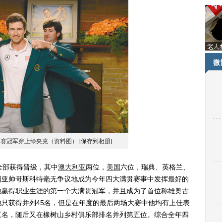
微
师赛冠军穿上绿夹克（资料图）
[保存到相册]
全部获得晋级，其中
澳大利亚
两位，
美国
六位，瑞典、英格兰、
利亚帅哥斯科特毫无争议地成为今年四大满贯赛事中发挥最好的
地赢得职业生涯的第一个大满贯冠军，并且成为了首位称雄奥古
只获得并列45名，但是在年度的最后两场大赛中他均有上佳表
三名，随后又在橡树山乡村俱乐部排名并列第五位。综合全年四