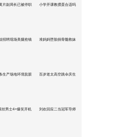
黄片副局长已被停职
小学开课教掼蛋合适吗
姐招聘现场美腿抢镜
准妈妈堕胎捐骨髓救妹
条生产场地环境肮脏
百岁老太高空跳伞庆生
屌丝男士4>爆笑开机
刘欢回应二当冠军导师