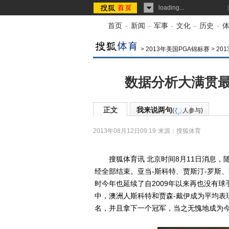
loading...
首页
-
新闻
-
军事
-
文化
-
历史
-
>
2013年美国PGA锦标赛
>
20
数据分析大满贯最
正文
我来说两句
(
人参与)
2013年08月12日09:19
来源：
搜狐体育
搜狐体育讯 北京时间8月11日消息，随
经全部结束。亚当-斯科特、贾斯汀-罗斯
时今年也延续了自2009年以来再也没有
中，澳洲人斯科特和贾森-戴伊成为平均表
名，并且拿下一个冠军，当之无愧地成为