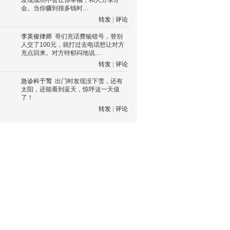
发现成功不会让你幸福，和人分享才
会。当你赚到很多钱时…
转发
|
评论
李英俊律师
哥们充话费输错号，替别
人交了100元，就打过去电话想让对方
充点回来。对方特郁闷地说…
转发
|
评论
急诊科于莺
出门时发现没下雪，还有
太阳，还能看到蓝天，惊呼这一天值
了！
转发
|
评论