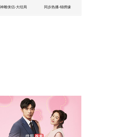
神雕侠侣-大结局
同步热播-锦绣缘