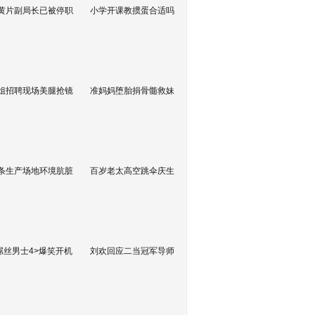
黄片副局长已被停职
小学开课教掼蛋合适吗
姐招聘现场美腿抢镜
准妈妈堕胎捐骨髓救妹
条生产场地环境肮脏
百岁老太高空跳伞庆生
屌丝男士4>爆笑开机
刘欢回应二当冠军导师