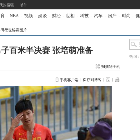
我的搜狐
邮件
体育
-
NBA
-
视频
-
娱谈
-
财经
-
世相
-
科技
-
汽车
-
房产
-
时尚
-
健
13田径世锦赛图片
子百米半决赛 张培萌准备
热词
扫描到手机
保存到博客
手机客户端