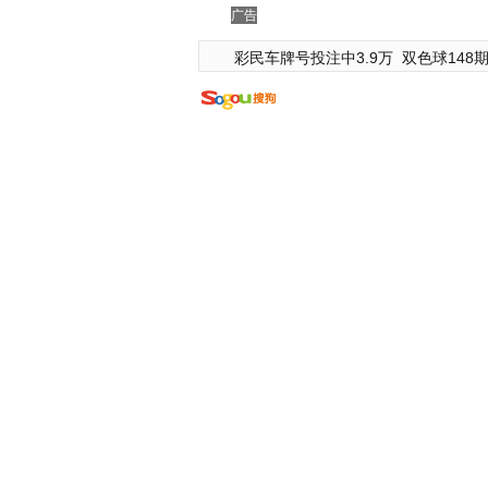
广告
彩民车牌号投注中3.9万
双色球148期