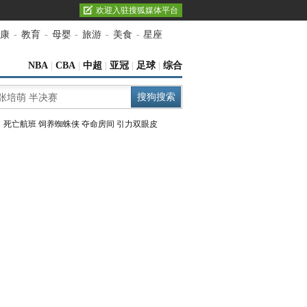
欢迎入驻搜狐媒体平台
康
-
教育
-
母婴
-
旅游
-
美食
-
星座
NBA
|
CBA
|
中超
|
亚冠
|
足球
|
综合
：
死亡航班
饲养蜘蛛侠
夺命房间
引力双眼皮