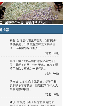
博推荐
袁岳
当浮层化现象严重时，我们遇到
的挑战是，出的主意没有太大实操价
值，从事实际操作的人…
转发
|
评论
足夜王涛
恒大与拜仁这场比赛太有价
值，展现了自己，也终于真刀真枪下看
清了自己，更成为一把标尺…
转发
|
评论
罗崇敏
人的生命本无意义，是学习和
实践赋予了它意义。应该把学习作为人
生的习惯和信仰。
转发
|
评论
陆琪
幸福是什么？当你功成名就时，