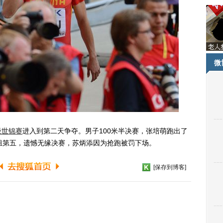
微
径世锦赛
进入到第二天争夺。男子100米半决赛，张培萌跑出了
组第五，遗憾无缘决赛，苏炳添因为抢跑被罚下场。
[保存到博客]