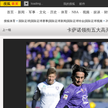
loading...
我的搜狐
邮件
首页
-
新闻
-
军事
-
文化
-
历史
-
体育
-
NBA
-
视频
-
娱谈
-
财
搜狐体育
>
国际足球|国际足球赛事|国际足球新闻|国际足球转会|国际足球视频
>
2
卡萨诺领衔五大高
上一组