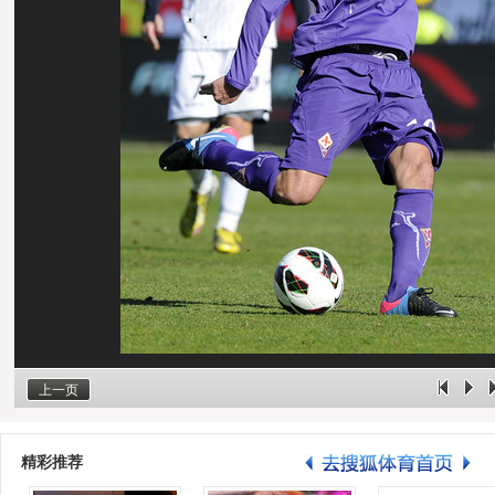
上一页
精彩推荐