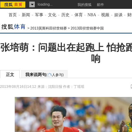
loading...
我的搜狐
邮件
首页
-
新闻
-
军事
-
文化
-
历史
-
体育
-
NBA
-
视频
-
娱谈
-
财
>
2013莫斯科田径世锦赛
>
2013田径世锦赛中国
张培萌：问题出在起跑上 怕抢
响
正文
我来说两句
(
人参与)
2013年08月16日14:12
来源：
沈阳日报
作者：丁瑶瑶