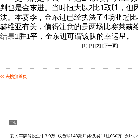
判也是金东进。当时恒大以2比1取胜，但
汰。本赛季，金东进已经执法了4场亚冠
赫维亚有关，值得注意的是两场比赛莱赫
结果1胜1平，金东进可谓该队的幸运星。
[1] [
2
] [
3
] [
下一页
]
广告
彩民车牌号投注中3.9万
双色球148期开奖:头奖11注666万
徐州小