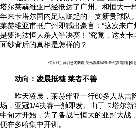
塔尔莱赫维亚已经抵达了广州。和恒大一
年来卡塔尔国内足坛崛起的一支新贵球队。
莱赫维亚甫抵广州即喊出豪言：“这次来广
是要淘汰恒大杀入半决赛！”究竟，这支卡
面纱背后的真相是怎样的？
恒大对手首训悠闲听歌 受伤悍将脚缠绷带(高清图)
[保
动向：凌晨抵穗 莱者不善
昨天凌晨，莱赫维亚一行60多人从吉
场，亚冠1/4决赛一触即发。由于卡塔尔新
中旬才开始，为了备战与恒大的亚冠大战，
便在多哈集中开训。