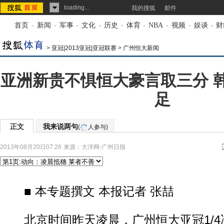
loading...
我的搜狐
邮件
首页
-
新闻
-
军事
-
文化
-
历史
-
体育
-
NBA
-
视频
-
娱谈
-
财
>
亚冠|2013亚冠|亚冠联赛
>
广州恒大新闻
亚洲新贵不惧恒大豪言取三分 
足
正文
我来说两句
(
人参与)
2013年08月20日07:26
来源：
大洋网-广州日报
■ 本专题撰文 本报记者 张喆
北京时间昨天凌晨，广州恒大亚冠1/4