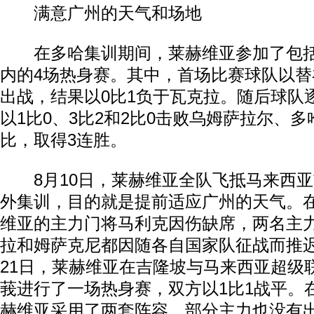
满意广州的天气和场地
在多哈集训期间，莱赫维亚参加了包括
内的4场热身赛。其中，首场比赛球队以
出战，结果以0比1负于瓦克拉。随后球队
以1比0、3比2和2比0击败乌姆萨拉尔、
比，取得3连胜。
8月10日，莱赫维亚全队飞抵马来西亚
外集训，目的就是提前适应广州的天气。
维亚的主力门将马利克因伤缺席，两名主
拉和姆萨克尼都因随各自国家队征战而推
21日，莱赫维亚在吉隆坡与马来西亚超级
莪进行了一场热身赛，双方以1比1战平。
赫维亚采用了两套阵容，部分主力也没有