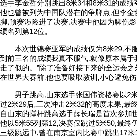
选手李金哲分别跳出8米34和8米31的成绩
他也曾被列为中国队潜在的争牌点,但李金
脚,预赛涉险进了决赛,决赛中他因为脚伤影响
绩名列第12位。
本次世锦赛亚军的成绩仅为8米29,不服
到前三名的成绩我真不服气,就像原本属于
走了似的。”除了准备好接下来的全运会之外
在世界大赛前,他也要吸取教训,小心避免
男子跳高,山东选手张国伟资格赛以2米2
过2米29后,三次冲击2米32的高度未果,
自山东的撑杆跳高选手薛长瑞是首次参加世
他以5米55列第12,决赛仅跳过5米50,最
三级跳远中,曾在南京室内比赛中跳出17米