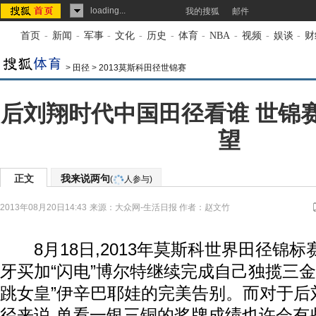
loading...
我的搜狐
邮件
首页
-
新闻
-
军事
-
文化
-
历史
-
体育
-
NBA
-
视频
-
娱谈
-
财
>
田径
>
2013莫斯科田径世锦赛
后刘翔时代中国田径看谁 世锦
望
正文
我来说两句
(
人参与)
2013年08月20日14:43
来源：
大众网-生活日报
作者：赵文竹
8月18日,2013年莫斯科世界田径锦标
牙买加“闪电”博尔特继续完成自己独揽三金
跳女皇”伊辛巴耶娃的完美告别。而对于后
径来说,单看一银三铜的奖牌成绩也许会有