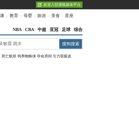
欢迎入驻搜狐媒体平台
康
-
教育
-
母婴
-
旅游
-
美食
-
星座
NBA
|
CBA
|
中超
|
亚冠
|
足球
|
综合
：
死亡航班
饲养蜘蛛侠
夺命房间
引力双眼皮