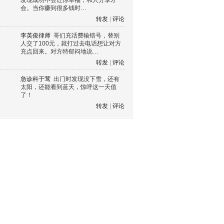
发现成功不会让你幸福，和人分享才
会。当你赚到很多钱时…
转发
|
评论
李英俊律师
哥们充话费输错号，替别
人交了100元，就打过去电话想让对方
充点回来。对方特郁闷地说…
转发
|
评论
急诊科于莺
出门时发现没下雪，还有
太阳，还能看到蓝天，惊呼这一天值
了！
转发
|
评论