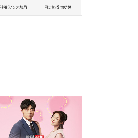
神雕侠侣-大结局
同步热播-锦绣缘