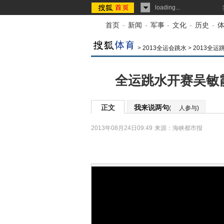
loading...
首页
-
新闻
-
军事
-
文化
-
历史
-
>
2013全运会跳水
>
2013全运
全运跳水开赛吴敏霞
正文
我来说两句
(
人参与)
2013年08月24日09:49
来源：
海峡都市报