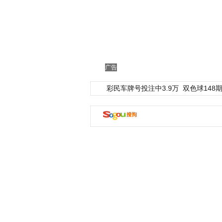
广告
彩民车牌号投注中3.9万
双色球148期