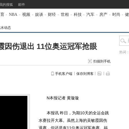
我的搜狐
邮件
体育
-
NBA
-
视频
-
娱谈
-
财经
-
世相
-
科技
-
汽车
-
房产
-
时尚
-
健
跳水动态
因伤退出 11位奥运冠军抢眼
热词
扫描到手机
手机客户端
保存到博客
N本报记者 黄璇璇
本报讯 昨日，为期10天的全运会跳
水赛拉开大幕。虽然上海的吴敏霞因伤
退赛，但还是有11位奥运冠军参赛。福