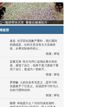
博推荐
袁岳
当浮层化现象严重时，我们遇到
的挑战是，出的主意没有太大实操价
值，从事实际操作的人…
转发
|
评论
足夜王涛
恒大与拜仁这场比赛太有价
值，展现了自己，也终于真刀真枪下看
清了自己，更成为一把标尺…
转发
|
评论
罗崇敏
人的生命本无意义，是学习和
实践赋予了它意义。应该把学习作为人
生的习惯和信仰。
转发
|
评论
陆琪
幸福是什么？当你功成名就时，