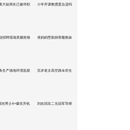
黄片副局长已被停职
小学开课教掼蛋合适吗
姐招聘现场美腿抢镜
准妈妈堕胎捐骨髓救妹
条生产场地环境肮脏
百岁老太高空跳伞庆生
屌丝男士4>爆笑开机
刘欢回应二当冠军导师