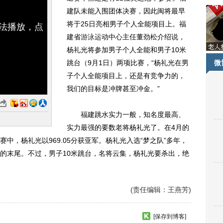
建队未能入围团体决赛，因此闽将最早
将于25日亮相男子个人全能项目上。福
无法播放，点
建省
游泳
运动中心主任董劲松介绍说，
杨礼光将参加男子个人全能和男子10米
跳台（9月1日）两项比赛，“杨礼光在男
微
子个人全能项目上，还是有竞争力的，
我们的目标是冲牌甚至冲金。”
福建跳水实力一般，知名度最高、
实力最强的要数老将杨礼光了。在4月的
中，杨礼光以969.05分获亚军。杨礼光入选“梦之队”多年，
的末尾。不过，男子10米跳台，名将云集，杨礼光要杀出，绝
(责任编辑：王燕芳)
[保存到博客]