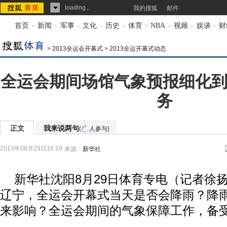
loading...
我的搜狐
邮件
首页
-
新闻
-
军事
-
文化
-
历史
-
体育
-
NBA
-
视频
-
娱谈
-
财
>
2013全运会开幕式
>
2013全运开幕式动态
全运会期间场馆气象预报细化到
务
正文
我来说两句
(
人参与)
2013年08月29日16:19
来源：
新华社
新华社沈阳8月29日体育专电（记者徐
辽宁，全运会开幕式当天是否会降雨？降
来影响？全运会期间的气象保障工作，备