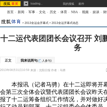
loading...
我的搜狐
邮件
首页
-
新闻
-
军事
-
文化
-
历史
-
体育
-
NBA
-
视频
-
娱谈
-
财
>
2013全运会开幕式
>
2013全运开幕式动态
十二运代表团团长会议召开 刘
务
正文
我来说两句
(
人参与)
2013年08月31日10:59
来源：
沈阳日报
作者：马骋
本报讯（记者马骋）在十二运即将开幕
会第三次全体会议暨代表团团长会议昨天
报了十二运筹备组织工作情况，并对做好
行了动员和部署。十二运组委会全体委员