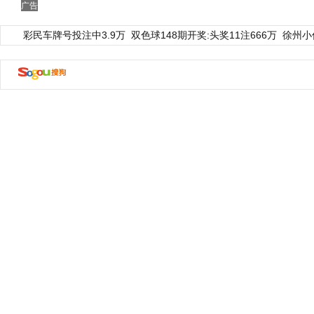
广告
彩民车牌号投注中3.9万
双色球148期开奖:头奖11注666万
徐州小