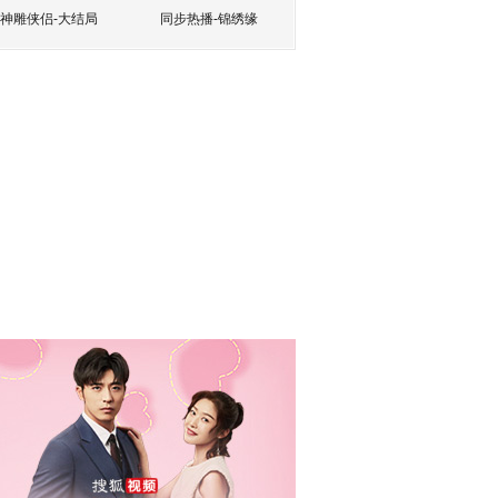
神雕侠侣-大结局
同步热播-锦绣缘