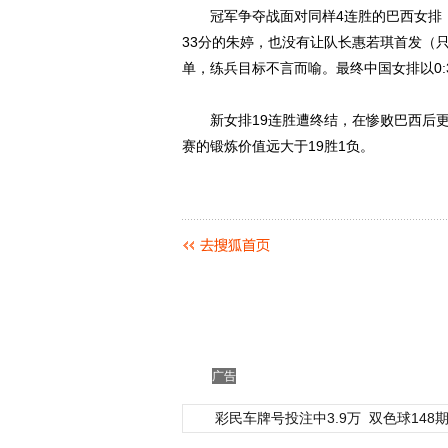
冠军争夺战面对同样4连胜的巴西女排，
33分的朱婷，也没有让队长惠若琪首发（只
单，练兵目标不言而喻。最终中国女排以0
新女排19连胜遭终结，在惨败巴西后更
赛的锻炼价值远大于19胜1负。
广告
彩民车牌号投注中3.9万
双色球148期