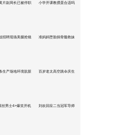
黄片副局长已被停职
小学开课教掼蛋合适吗
姐招聘现场美腿抢镜
准妈妈堕胎捐骨髓救妹
条生产场地环境肮脏
百岁老太高空跳伞庆生
屌丝男士4>爆笑开机
刘欢回应二当冠军导师