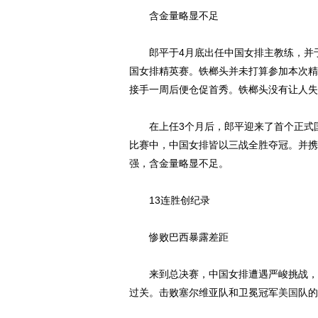
含金量略显不足
郎平于4月底出任中国女排主教练，并于
国女排精英赛。铁榔头并未打算参加本次精
接手一周后便仓促首秀。铁榔头没有让人失
在上任3个月后，郎平迎来了首个正式国
比赛中，中国女排皆以三战全胜夺冠。并携
强，含金量略显不足。
13连胜创纪录
惨败巴西暴露差距
来到总决赛，中国女排遭遇严峻挑战，面
过关。击败塞尔维亚队和卫冕冠军
美国
队的