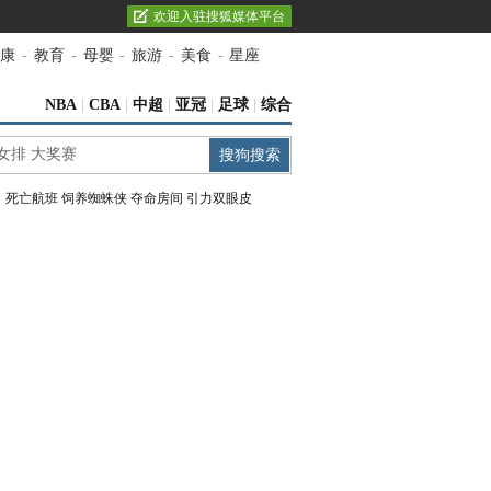
欢迎入驻搜狐媒体平台
康
-
教育
-
母婴
-
旅游
-
美食
-
星座
NBA
|
CBA
|
中超
|
亚冠
|
足球
|
综合
：
死亡航班
饲养蜘蛛侠
夺命房间
引力双眼皮