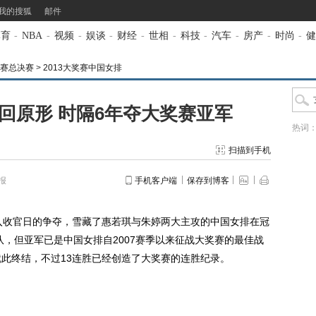
我的搜狐
邮件
体育
-
NBA
-
视频
-
娱谈
-
财经
-
世相
-
科技
-
汽车
-
房产
-
时尚
-
健
奖赛总决赛
>
2013大奖赛中国女排
回原形 时隔6年夺大奖赛亚军
热词
扫描到手机
报
手机客户端
保存到博客
入收官日的争夺，雪藏了惠若琪与朱婷两大主攻的中国女排在冠
队，但亚军已是中国女排自2007赛季以来征战大奖赛的最佳战
就此终结，不过13连胜已经创造了大奖赛的连胜纪录。