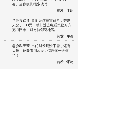
会。当你赚到很多钱时…
转发
|
评论
李英俊律师
哥们充话费输错号，替别
人交了100元，就打过去电话想让对方
充点回来。对方特郁闷地说…
转发
|
评论
急诊科于莺
出门时发现没下雪，还有
太阳，还能看到蓝天，惊呼这一天值
了！
转发
|
评论