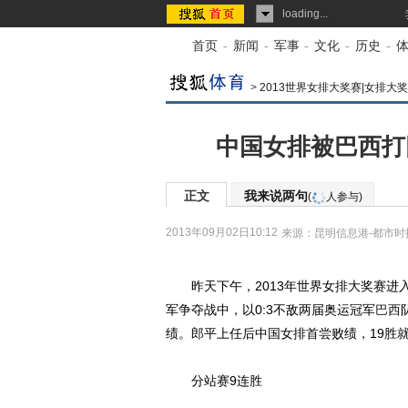
loading...
首页
-
新闻
-
军事
-
文化
-
历史
-
>
2013世界女排大奖赛|女排大
中国女排被巴西打
正文
我来说两句
(
人参与)
2013年09月02日10:12
来源：
昆明信息港-都市时
昨天下午，2013年世界女排大奖赛进
军争夺战中，以0:3不敌两届奥运冠军
巴西
绩。郎平上任后中国女排首尝败绩，19胜
分站赛9连胜