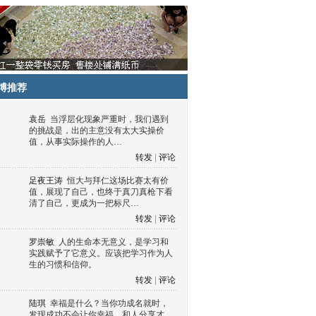
博推荐
袁岳
当浮层化现象严重时，我们遇到
的挑战是，出的主意没有太大实操价
值，从事实际操作的人…
转发
|
评论
足夜王涛
恒大与拜仁这场比赛太有价
值，展现了自己，也终于真刀真枪下看
清了自己，更成为一把标尺…
转发
|
评论
罗崇敏
人的生命本无意义，是学习和
实践赋予了它意义。应该把学习作为人
生的习惯和信仰。
转发
|
评论
陆琪
幸福是什么？当你功成名就时，
发现成功不会让你幸福，和人分享才