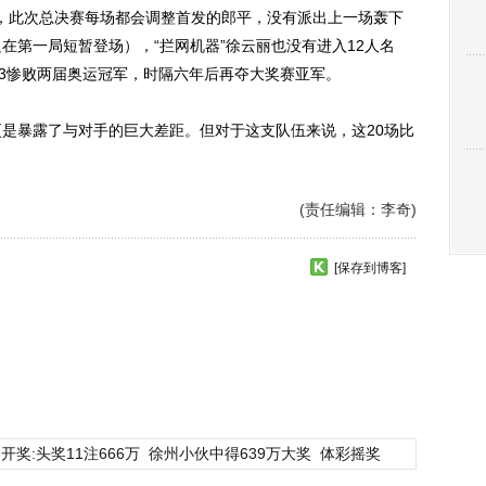
此次总决赛每场都会调整首发的郎平，没有派出上一场轰下
在第一局短暂登场），“拦网机器”徐云丽也没有进入12人名
:3惨败两届奥运冠军，时隔六年后再夺大奖赛亚军。
是暴露了与对手的巨大差距。但对于这支队伍来说，这20场比
(责任编辑：李奇)
[保存到博客]
开奖:头奖11注666万
徐州小伙中得639万大奖
体彩摇奖