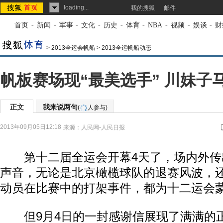
loading...
我的搜狐
邮件
首页
-
新闻
-
军事
-
文化
-
历史
-
体育
-
NBA
-
视频
-
娱谈
-
财
>
2013全运会帆船
>
2013全运帆船动态
帆板赛场现“最美选手” 川妹子
正文
我来说两句
(
人参与)
2013年09月05日12:18
来源：
人民网-人民日报
第十二届全运会开幕4天了，场内外传
声音，无论是北京橄榄球队的退赛风波，
动员在比赛中的打架事件，都为十二运会
但9月4日的一封感谢信展现了满满的