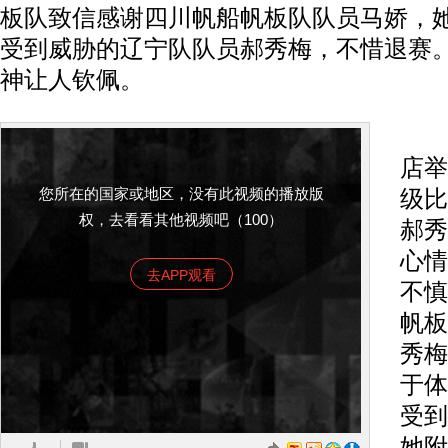
板队致信感谢四川帆船帆板队队员马娇，
受到威胁的辽宁队队员郝秀梅，不惜退赛
神让人钦佩。
9
店举
您所在的国家或地区，没有此视频的播放版
级比
权，去看看其他视频吧（100）
郝秀
心情
去APP观看
不慎
帆板
秀梅
于体
受到
她附