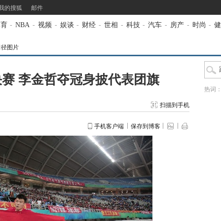
我的搜狐
邮件
体育
-
NBA
-
视频
-
娱谈
-
财经
-
世相
-
科技
-
汽车
-
房产
-
时尚
-
健
田径图片
赛 李金哲夺冠身披代表团旗
热词
扫描到手机
手机客户端
保存到博客