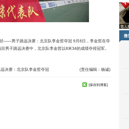
微
）田径——男子跳远决赛：北京队李金哲夺冠 9月8日，李金哲在夺
项目男子跳远决赛中，北京队李金哲以8米34的成绩夺得冠军。
跳远决赛：北京队李金哲夺冠
(责任编辑：杨诚)
[保存到博客]