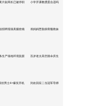
黄片副局长已被停职
小学开课教掼蛋合适吗
姐招聘现场美腿抢镜
准妈妈堕胎捐骨髓救妹
条生产场地环境肮脏
百岁老太高空跳伞庆生
屌丝男士4>爆笑开机
刘欢回应二当冠军导师