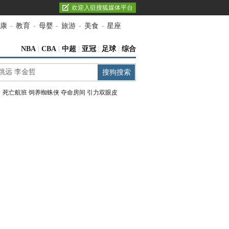
欢迎入驻搜狐媒体平台
康
-
教育
-
母婴
-
旅游
-
美食
-
星座
NBA
|
CBA
|
中超
|
亚冠
|
足球
|
综合
：
死亡航班
饲养蜘蛛侠
夺命房间
引力双眼皮