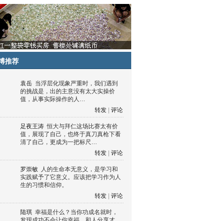
博推荐
袁岳
当浮层化现象严重时，我们遇到
的挑战是，出的主意没有太大实操价
值，从事实际操作的人…
转发
|
评论
足夜王涛
恒大与拜仁这场比赛太有价
值，展现了自己，也终于真刀真枪下看
清了自己，更成为一把标尺…
转发
|
评论
罗崇敏
人的生命本无意义，是学习和
实践赋予了它意义。应该把学习作为人
生的习惯和信仰。
转发
|
评论
陆琪
幸福是什么？当你功成名就时，
发现成功不会让你幸福，和人分享才