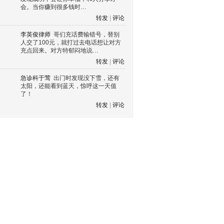
会。当你赚到很多钱时…
转发
|
评论
李英俊律师
哥们充话费输错号，替别
人交了100元，就打过去电话想让对方
充点回来。对方特郁闷地说…
转发
|
评论
急诊科于莺
出门时发现没下雪，还有
太阳，还能看到蓝天，惊呼这一天值
了！
转发
|
评论