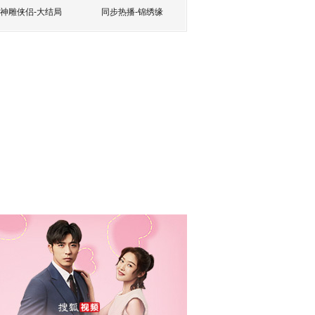
神雕侠侣-大结局
同步热播-锦绣缘