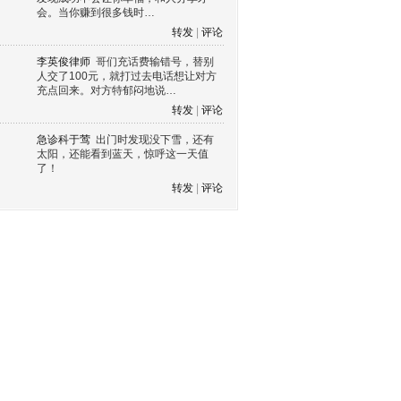
会。当你赚到很多钱时…
转发
|
评论
李英俊律师
哥们充话费输错号，替别
人交了100元，就打过去电话想让对方
充点回来。对方特郁闷地说…
转发
|
评论
急诊科于莺
出门时发现没下雪，还有
太阳，还能看到蓝天，惊呼这一天值
了！
转发
|
评论