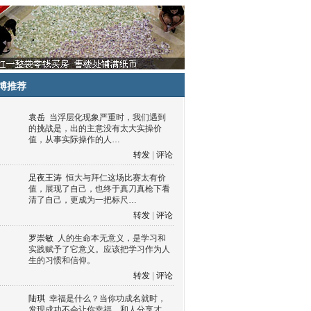
博推荐
袁岳
当浮层化现象严重时，我们遇到
的挑战是，出的主意没有太大实操价
值，从事实际操作的人…
转发
|
评论
足夜王涛
恒大与拜仁这场比赛太有价
值，展现了自己，也终于真刀真枪下看
清了自己，更成为一把标尺…
转发
|
评论
罗崇敏
人的生命本无意义，是学习和
实践赋予了它意义。应该把学习作为人
生的习惯和信仰。
转发
|
评论
陆琪
幸福是什么？当你功成名就时，
发现成功不会让你幸福，和人分享才