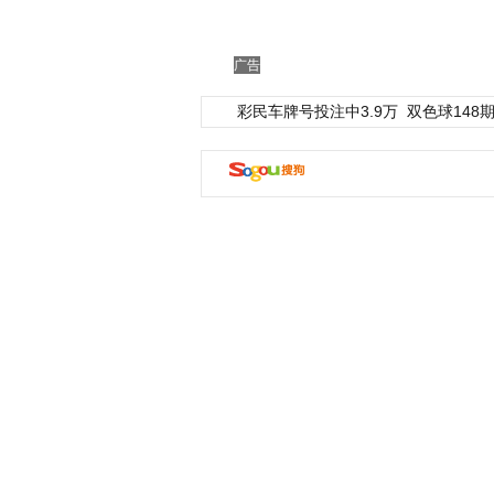
广告
彩民车牌号投注中3.9万
双色球148期