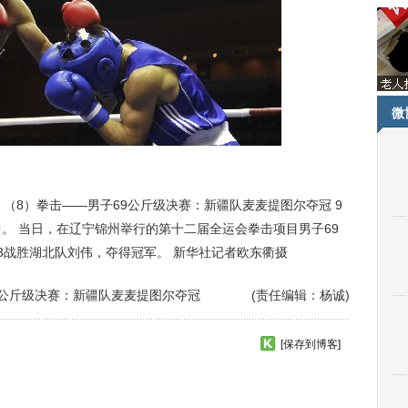
微
会）（8）拳击——男子69公斤级决赛：新疆队麦麦提图尔夺冠 9
。 当日，在辽宁锦州举行的第十二届全运会拳击项目男子69
3战胜湖北队刘伟，夺得冠军。 新华社记者欧东衢摄
9公斤级决赛：新疆队麦麦提图尔夺冠
(责任编辑：杨诚)
[保存到博客]