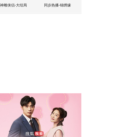
神雕侠侣-大结局
同步热播-锦绣缘