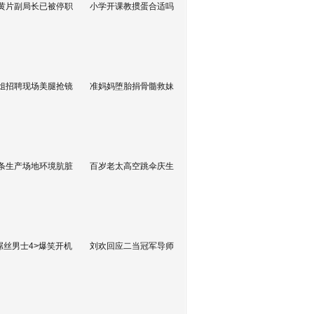
黄片副局长已被停职
小学开课教掼蛋合适吗
姐招聘现场美腿抢镜
准妈妈堕胎捐骨髓救妹
条生产场地环境肮脏
百岁老太高空跳伞庆生
屌丝男士4>爆笑开机
刘欢回应二当冠军导师