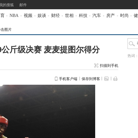
我的搜狐
邮件
体育
-
NBA
-
视频
-
娱谈
-
财经
-
世相
-
科技
-
汽车
-
房产
-
时尚
-
健
拳击图片
9公斤级决赛 麦麦提图尔得分
热词
扫描到手机
手机客户端
保存到博客