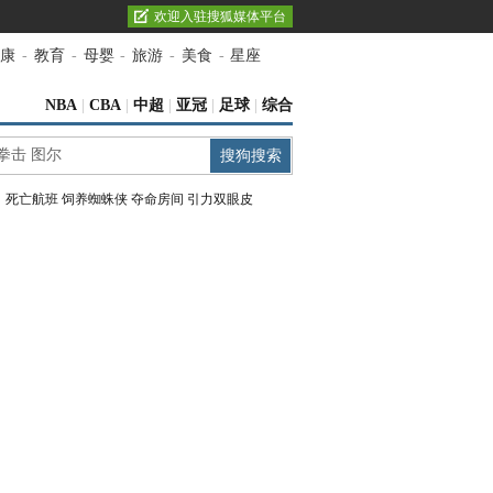
欢迎入驻搜狐媒体平台
康
-
教育
-
母婴
-
旅游
-
美食
-
星座
NBA
|
CBA
|
中超
|
亚冠
|
足球
|
综合
：
死亡航班
饲养蜘蛛侠
夺命房间
引力双眼皮