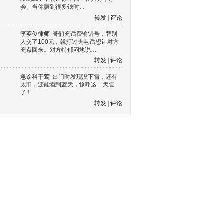
会。当你赚到很多钱时…
转发
|
评论
李英俊律师
哥们充话费输错号，替别
人交了100元，就打过去电话想让对方
充点回来。对方特郁闷地说…
转发
|
评论
急诊科于莺
出门时发现没下雪，还有
太阳，还能看到蓝天，惊呼这一天值
了！
转发
|
评论