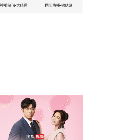
神雕侠侣-大结局
同步热播-锦绣缘