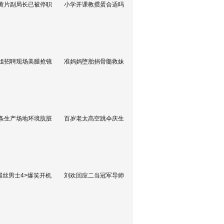
黄片副局长已被停职
小学开课教掼蛋合适吗
姐招聘现场美腿抢镜
准妈妈堕胎捐骨髓救妹
条生产场地环境肮脏
百岁老太高空跳伞庆生
屌丝男士4>爆笑开机
刘欢回应二当冠军导师