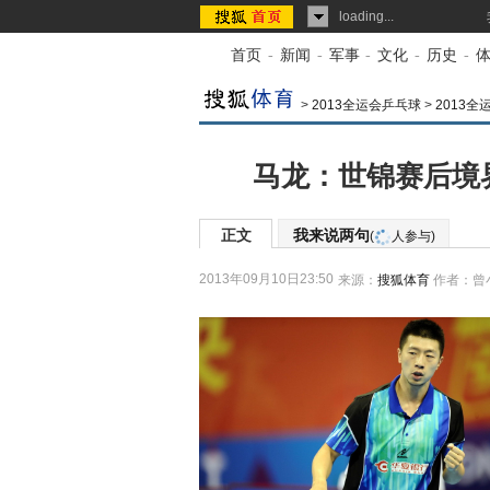
loading...
首页
-
新闻
-
军事
-
文化
-
历史
-
>
2013全运会乒乓球
>
2013
马龙：世锦赛后境
正文
我来说两句
(
人参与)
2013年09月10日23:50
来源：
搜狐体育
作者：曾