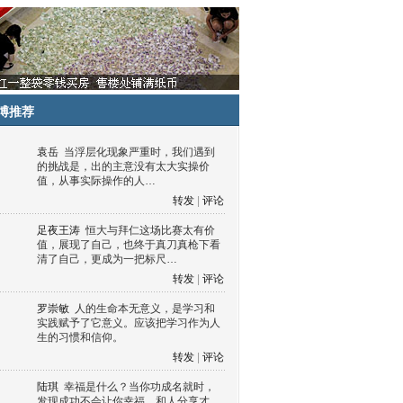
博推荐
袁岳
当浮层化现象严重时，我们遇到
的挑战是，出的主意没有太大实操价
值，从事实际操作的人…
转发
|
评论
足夜王涛
恒大与拜仁这场比赛太有价
值，展现了自己，也终于真刀真枪下看
清了自己，更成为一把标尺…
转发
|
评论
罗崇敏
人的生命本无意义，是学习和
实践赋予了它意义。应该把学习作为人
生的习惯和信仰。
转发
|
评论
陆琪
幸福是什么？当你功成名就时，
发现成功不会让你幸福，和人分享才