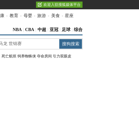
欢迎入驻搜狐媒体平台
康
-
教育
-
母婴
-
旅游
-
美食
-
星座
NBA
|
CBA
|
中超
|
亚冠
|
足球
|
综合
：
死亡航班
饲养蜘蛛侠
夺命房间
引力双眼皮