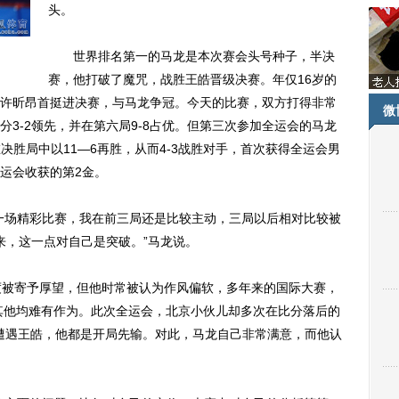
头。
世界排名第一的马龙是本次赛会头号种子，半决
赛，他打破了魔咒，战胜王皓晋级决赛。年仅16岁的
许昕昂首挺进决赛，与马龙争冠。今天的比赛，双方打得非常
微
3-2领先，并在第六局9-8占优。但第三次参加全运会的马龙
在决胜局中以11—6再胜，从而4-3战胜对手，首次获得全运会男
运会收获的第2金。
场精彩比赛，我在前三局还是比较主动，三局以后相对比较被
来，这一点对自己是突破。”马龙说。
被寄予厚望，但他时常被认为作风偏软，多年来的国际大赛，
，其他均难有作为。此次全运会，北京小伙儿却多次在比分落后的
赛遭遇王皓，他都是开局先输。对此，马龙自己非常满意，而他认