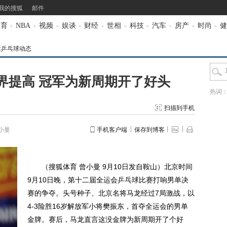
我的搜狐
邮件
体育
-
NBA
-
视频
-
娱谈
-
财经
-
世相
-
科技
-
汽车
-
房产
-
时尚
-
健
全运乒乓球动态
界提高 冠军为新周期开了好头
热词
扫描到手机
小曼
手机客户端
保存到博客
（搜狐体育 曾小曼 9月10日发自鞍山）北京时间
9月10日晚，第十二届全运会乒乓球比赛打响男单决
赛的争夺。头号种子、北京名将马龙经过7局激战，以
4-3险胜16岁解放军小将樊振东，首夺全运会的男单
金牌。赛后，马龙直言这没金牌为新周期开了个好