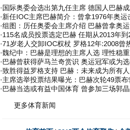
·
国际奥委会选出第九任主席 德国人巴赫
·
新任IOC主席巴赫简介：曾拿1976年奥
·
组图：历任奥委会主席介绍 巴赫曾拿奥
·
115名成员投票选定巴赫 任期从2013年到2
·
71岁老人交卸IOC权杖 罗格12年:2008
·
魏纪中：巴赫是理想的主席人选 理性稳
·
巴赫曾获得萨马兰奇赏识 奥运冠军或为
·
致胜得益罗格支持 巴赫：未来成为所有
·
主席选举投票结果曝光：巴赫次轮49票布
·
巴赫当选或有益中国体育 曾参加三场郭
更多体育新闻