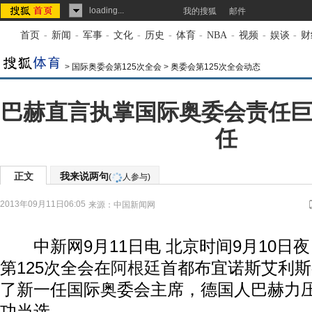
loading...
我的搜狐
邮件
首页
-
新闻
-
军事
-
文化
-
历史
-
体育
-
NBA
-
视频
-
娱谈
-
财
>
国际奥委会第125次全会
>
奥委会第125次全会动态
巴赫直言执掌国际奥委会责任巨
任
正文
我来说两句
(
人参与)
2013年09月11日06:05
来源：
中国新闻网
中新网9月11日电 北京时间9月10日夜，
第125次全会在
阿根廷
首都布宜诺斯艾利斯
了新一任国际奥委会主席，德国人巴赫力
功当选。