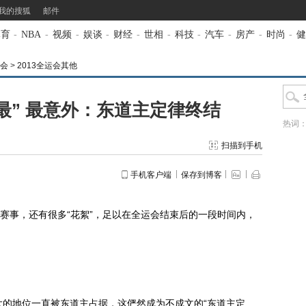
我的搜狐
邮件
体育
-
NBA
-
视频
-
娱谈
-
财经
-
世相
-
科技
-
汽车
-
房产
-
时尚
-
健
运会
>
2013全运会其他
最” 最意外：东道主定律终结
热词
扫描到手机
手机客户端
保存到博客
事，还有很多“花絮”，足以在全运会结束后的一段时间内，
的地位一直被东道主占据，这俨然成为不成文的“东道主定