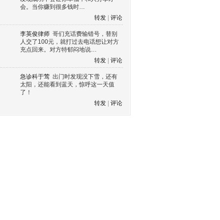
会。当你赚到很多钱时…
转发
|
评论
李英俊律师
哥们充话费输错号，替别
人交了100元，就打过去电话想让对方
充点回来。对方特郁闷地说…
转发
|
评论
急诊科于莺
出门时发现没下雪，还有
太阳，还能看到蓝天，惊呼这一天值
了！
转发
|
评论