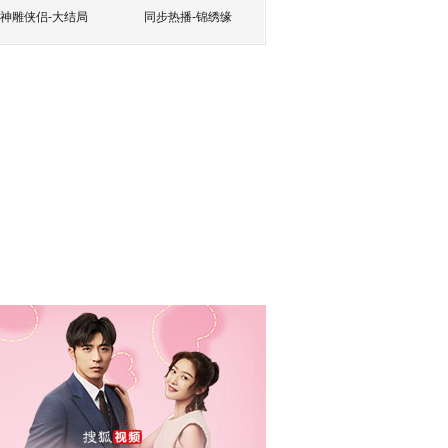
神雕侠侣-大结局
同步热播-锦绣缘