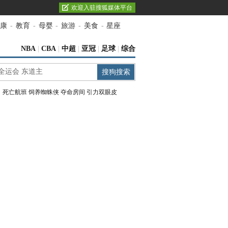
欢迎入驻搜狐媒体平台
康
-
教育
-
母婴
-
旅游
-
美食
-
星座
NBA
|
CBA
|
中超
|
亚冠
|
足球
|
综合
：
死亡航班
饲养蜘蛛侠
夺命房间
引力双眼皮