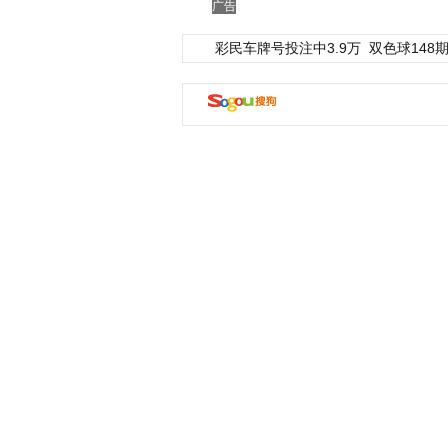
广告
彩民车牌号投注中3.9万
双色球148期