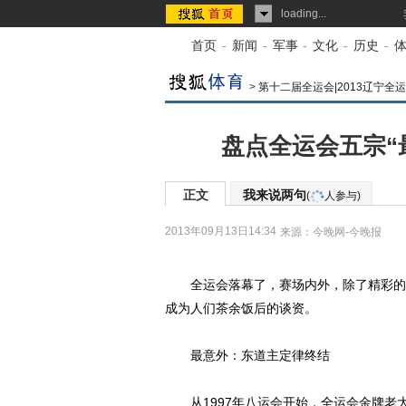
loading...
首页
-
新闻
-
军事
-
文化
-
历史
-
>
第十二届全运会|2013辽宁全
盘点全运会五宗“
正文
我来说两句
(
人参与)
2013年09月13日14:34
来源：
今晚网-今晚报
全运会落幕了，赛场内外，除了精彩的赛
成为人们茶余饭后的谈资。
最意外：东道主定律终结
从1997年八运会开始，全运会金牌老大