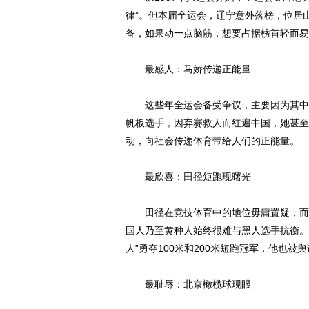
律”。但本届全运会，辽宁意外落榜，位居
备，如果动一点脑筋，想要占据榜首轻而易举
最感人：马娇传递正能量
这些年全运会备受争议，主要因为其中充
帆板选手，因弃赛救人而红遍中国，她甚至
动，向社会传递体育带给人们的正能量。
最欣喜：
田径
短跑现曙光
田径在竞技体育中的地位毋庸置疑，而其
国人乃至黄种人始终很难与黑人选手抗衡。
人”勇夺100米和200米短跑冠军，他也被
最耻辱：北京橄榄球现眼