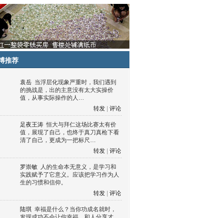
博推荐
袁岳
当浮层化现象严重时，我们遇到
的挑战是，出的主意没有太大实操价
值，从事实际操作的人…
转发
|
评论
足夜王涛
恒大与拜仁这场比赛太有价
值，展现了自己，也终于真刀真枪下看
清了自己，更成为一把标尺…
转发
|
评论
罗崇敏
人的生命本无意义，是学习和
实践赋予了它意义。应该把学习作为人
生的习惯和信仰。
转发
|
评论
陆琪
幸福是什么？当你功成名就时，
发现成功不会让你幸福，和人分享才