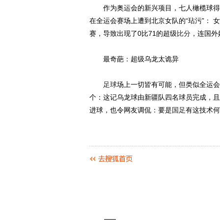
作为奥运会的新兴项目，七人橄榄球得以
在全运会赛场上遭到北京女队的“玷污”：
赛，导致出现了0比71的超级
比分
，连国外
最奇葩：超级乌龙太诡异
足球
场上一切皆有可能，但类似全运会
个：这记乌龙球由新疆队四名球员完成，且
进球，也令网友调侃：要是
国足
有这技术何