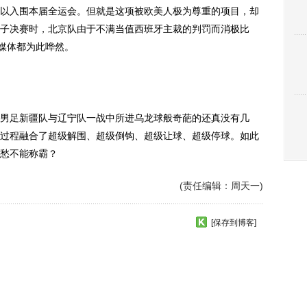
入围本届全运会。但就是这项被欧美人极为尊重的项目，却
 女子决赛时，北京队由于不满当值西班牙主裁的判罚而消极比
媒体都为此哗然。
男足新疆队与辽宁队一战中所进乌龙球般奇葩的还真没有几
过程融合了超级解围、超级倒钩、超级让球、超级停球。如此
愁不能称霸？
(责任编辑：周天一)
[保存到博客]