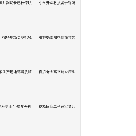
黄片副局长已被停职
小学开课教掼蛋合适吗
姐招聘现场美腿抢镜
准妈妈堕胎捐骨髓救妹
条生产场地环境肮脏
百岁老太高空跳伞庆生
屌丝男士4>爆笑开机
刘欢回应二当冠军导师