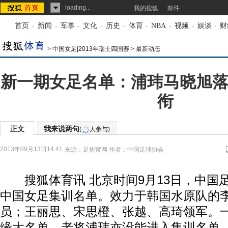
loading...
我的搜狐
邮件
首页
-
新闻
-
军事
-
文化
-
历史
-
体育
-
NBA
-
视频
-
娱谈
-
财
>
中国女足|2013年瑞士四国赛
>
最新动态
新一期女足名单：浦玮马晓旭落
衔
正文
我来说两句
(
人参与)
2013年09月13日14:41
来源：
足协官网
作者：中国足球协会
搜狐体育讯 北京时间9月13日，中国
中国女足集训名单。效力于韩国水原队的
员；王丽思、宋思橙、张越、高琦领军。
缘大名单，老将浦玮亦没能进入集训名单