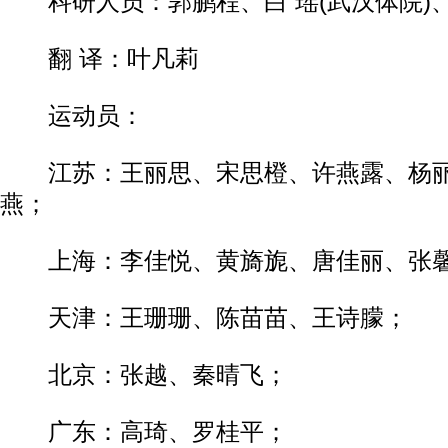
科研人员：郭鹏程、白 瑶(武汉体院)、
翻 译：叶凡莉
运动员：
江苏：王丽思、宋思橙、许燕露、杨丽
燕；
上海：李佳悦、黄旖旎、唐佳丽、张
天津：王珊珊、陈苗苗、王诗朦；
北京：张越、秦晴飞；
广东：高琦、罗桂平；