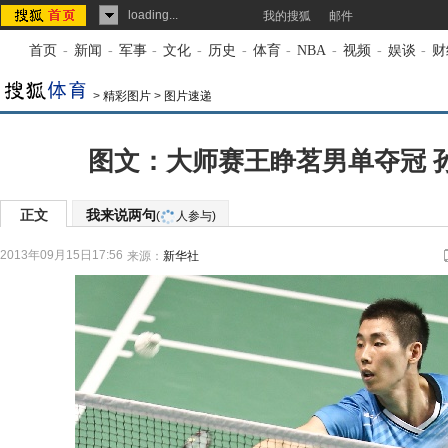
loading...
我的搜狐
邮件
首页
-
新闻
-
军事
-
文化
-
历史
-
体育
-
NBA
-
视频
-
娱谈
-
财
>
精彩图片
>
图片速递
图文：大师赛王睁茗男单夺冠 
正文
我来说两句
(
人参与)
2013年09月15日17:56
来源：
新华社