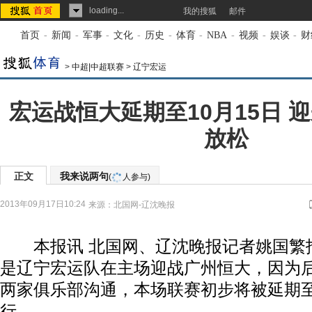
loading...
我的搜狐
邮件
首页
-
新闻
-
军事
-
文化
-
历史
-
体育
-
NBA
-
视频
-
娱谈
-
财
>
中超|中超联赛
>
辽宁宏运
宏运战恒大延期至10月15日 
放松
正文
我来说两句
(
人参与)
2013年09月17日10:24
来源：
北国网-辽沈晚报
本报讯 北国网、辽沈晚报记者姚国繁报
是辽宁宏运队在主场迎战广州恒大，因为
两家俱乐部沟通，本场联赛初步将被延期至
行。