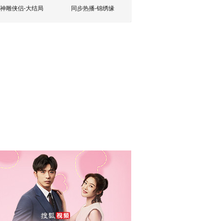
神雕侠侣-大结局
同步热播-锦绣缘