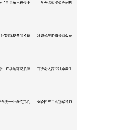
黄片副局长已被停职
小学开课教掼蛋合适吗
姐招聘现场美腿抢镜
准妈妈堕胎捐骨髓救妹
条生产场地环境肮脏
百岁老太高空跳伞庆生
屌丝男士4>爆笑开机
刘欢回应二当冠军导师