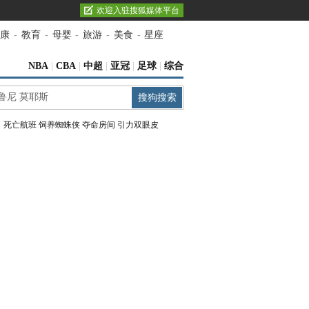
欢迎入驻搜狐媒体平台
康
-
教育
-
母婴
-
旅游
-
美食
-
星座
NBA
|
CBA
|
中超
|
亚冠
|
足球
|
综合
：
死亡航班
饲养蜘蛛侠
夺命房间
引力双眼皮