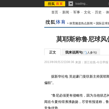
loading...
首页
-
新闻
-
军事
-
文化
-
历史
-
>
体育频道热点新闻
>
国际足球
莫耶斯称鲁尼球风
正文
我来说两句
(
人参与)
2013年09月22日08:36
来源：
浙江在线-今日早报
据新华社电
英超
豪门
曼联
新主帅莫耶
偏软”。
“鲁尼必须更有侵略性，因为当他状态神
闻在今夏传得沸沸扬扬，尽管有报道称，鲁
竞争优势。