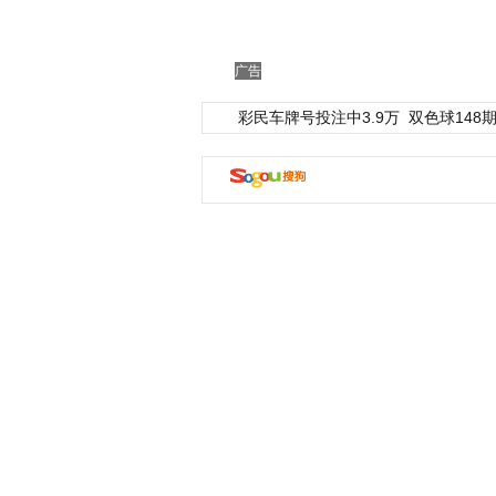
广告
彩民车牌号投注中3.9万
双色球148期