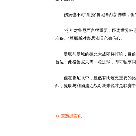
伤病也不时“阻挠”鲁尼备战新赛季，但
“今年对鲁尼而言很重要，距离
世界杯
准备。”莫耶斯对鲁尼依旧充满信心。
曼联与
曼城
的德比大战即将打响，目前
首位；此役鲁尼只需一粒进球，即可独享同
但在鲁尼眼中，显然有比这更重要的比赛
烈，曼联与利物浦之战对我来说才是联赛中