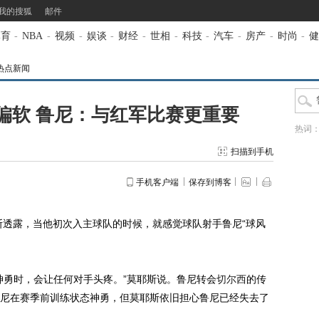
我的搜狐
邮件
体育
-
NBA
-
视频
-
娱谈
-
财经
-
世相
-
科技
-
汽车
-
房产
-
时尚
-
健
热点新闻
偏软 鲁尼：与红军比赛更重要
热词
扫描到手机
手机客户端
保存到博客
斯透露，当他初次入主球队的时候，就感觉球队射手鲁尼“球风
勇时，会让任何对手头疼。”莫耶斯说。鲁尼转会
切尔西
的传
尼在赛季前训练状态神勇，但莫耶斯依旧担心鲁尼已经失去了