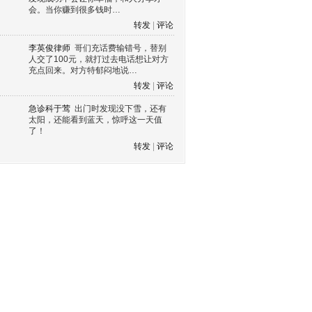
会。当你赚到很多钱时…
转发
|
评论
李英俊律师
哥们充话费输错号，替别
人交了100元，就打过去电话想让对方
充点回来。对方特郁闷地说…
转发
|
评论
急诊科于莺
出门时发现没下雪，还有
太阳，还能看到蓝天，惊呼这一天值
了！
转发
|
评论