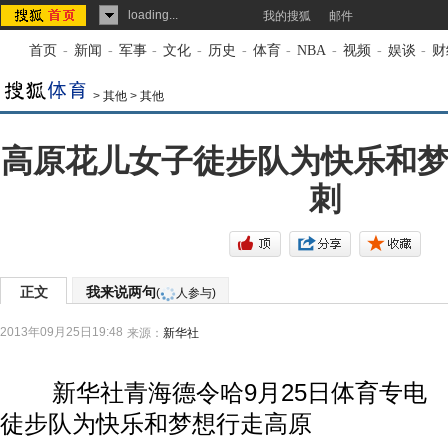
loading...
我的搜狐
邮件
首页
-
新闻
-
军事
-
文化
-
历史
-
体育
-
NBA
-
视频
-
娱谈
-
财
>
其他
>
其他
高原花儿女子徒步队为快乐和梦
刺
正文
我来说两句
(
人参与)
2013年09月25日19:48
来源：
新华社
新华社青海德令哈9月25日体育专电 
徒步队为快乐和梦想行走高原