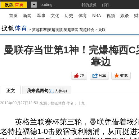
loading...
我的搜狐
邮件
首页
-
新闻
-
军事
-
文化
-
历史
-
体育
-
NBA
-
视频
-
娱谈
-
财
>
英超联赛|英超视频|英超新闻|英超转会
>
曼联
曼联存当世第1神！完爆梅西C
靠边
正文
我来说两句
(
人参与)
2013年09月27日11:53
来源：
搜狐体育
作者：十九
英格兰联赛杯第三轮，
曼联
凭借着埃
老特拉福德1-0击败宿敌
利物浦
，从而挺进