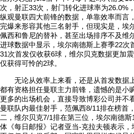
次，射正33次，射门转化进球率为26.0%
纵观曼联四大前锋的数据，单靠效率而言
完爆来形容其他三名射手，但现实是，埃
佩西和鲁尼的替补，甚至出场排序不及维
进球数据中显示，埃尔南德斯上赛季22次
31次首发仅收获6球，维尔贝克数据更加震
仅获得可怜的2球。
无论从效率上来看，还是从首发数据上
都有资格担任曼联主力前锋，遗憾的是小
更多的出场机会，直接导致博彩公司并不
曼联队内最佳射手，范佩西8/11排在榜首，
二，维尔贝克7/1排在第三位，埃尔南德斯1
体《每日邮报》记者亚当-克拉夫顿表示，