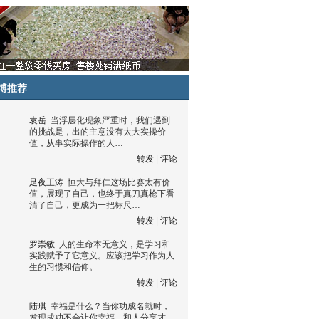
博推荐
袁岳
当浮层化现象严重时，我们遇到
的挑战是，出的主意没有太大实操价
值，从事实际操作的人…
转发
|
评论
足夜王涛
恒大与拜仁这场比赛太有价
值，展现了自己，也终于真刀真枪下看
清了自己，更成为一把标尺…
转发
|
评论
罗崇敏
人的生命本无意义，是学习和
实践赋予了它意义。应该把学习作为人
生的习惯和信仰。
转发
|
评论
陆琪
幸福是什么？当你功成名就时，
发现成功不会让你幸福，和人分享才