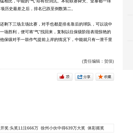
猛相比，中能的“气”却有些消沉。本轮联赛舜天、亚泰都一球
多项历史最差之后，排名已跌至倒数第二。
剩下三场主场比赛，对手也都是排名靠后的球队，可以说中
一场胜利，便可将“气”找回来，复制以往保级阶段表现惊艳的
他保级对手一鼓作气提前上岸的情况下，中能就只有一泄千里
(责任编辑：贺俣)
开奖:头奖11注666万
徐州小伙中得639万大奖
体彩摇奖