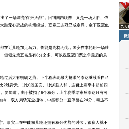
。
了一场漂亮的“歼灭战”，回到国内联赛，又是一场大胜。依
大胜无心恋战的杭州绿城。联赛三连冠已成定局，拿下亚冠似
微
在近几轮加足马力。鲁能是高枕无忧，国安在本轮用一场胜
，但领先第五名足有8分之多。可以说亚冠门票之争最后的悬
过后大有明朗之势。下半程表现最为抢眼的泰达继续着自己
3比2胜舜天、1比0胜国安、1比0胜人和，连斩上赛季中超前四
岸。要知道，由于被扣了6个积分，上半赛季结束后泰达只有可
。如今，双方局势完全扭转，中能积分一直停留在24分，泰达不
字。事实上在中能前几轮还拥有积分优势的时候，很多人就不