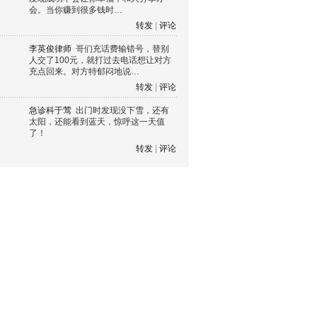
会。当你赚到很多钱时…
转发
|
评论
李英俊律师
哥们充话费输错号，替别
人交了100元，就打过去电话想让对方
充点回来。对方特郁闷地说…
转发
|
评论
急诊科于莺
出门时发现没下雪，还有
太阳，还能看到蓝天，惊呼这一天值
了！
转发
|
评论