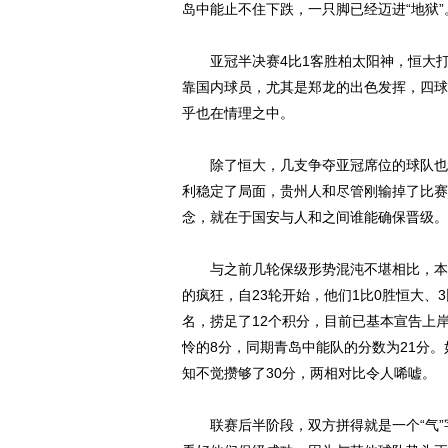
岛中能止不住下跌，一只脚已经迈进“地狱”
亚冠半决赛4比1客胜柏太阳神，恒大打出
靠国内球员，尤其是郑龙的出色发挥，四球
乎也在情理之中。
除了恒大，几支争夺亚冠席位的球队也都
利稳定了局面，贵州人和尽管刚输掉了比赛
念，就在于国安与人和之间谁能确保晋级。
与之前几轮保级形势混沌不堪相比，本轮
的疯狂，自23轮开始，他们1比0胜恒大、
名，捞足了12个积分，目前已基本宣告上
怜的8分，同期青岛中能队的分数为21分
知不觉攒够了30分，两相对比令人唏嘘。
联赛后半阶段，双方拼得就是一个“气”