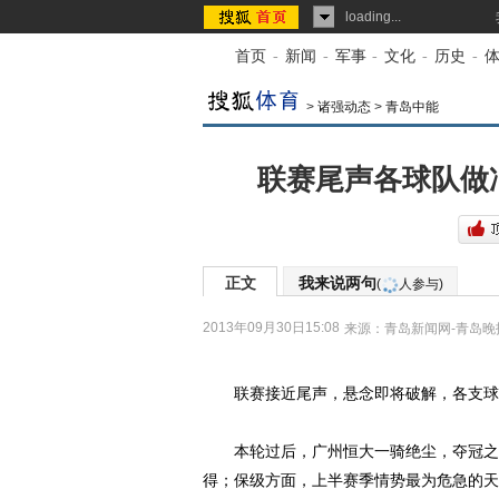
loading...
首页
-
新闻
-
军事
-
文化
-
历史
-
>
诸强动态
>
青岛中能
联赛尾声各球队做
正文
我来说两句
(
人参与)
2013年09月30日15:08
来源：
青岛新闻网-青岛晚
联赛接近尾声，悬念即将破解，各支球
本轮过后，广州恒大一骑绝尘，夺冠之势
得；保级方面，上半赛季情势最为危急的天