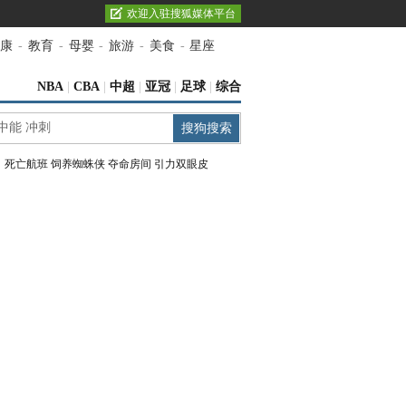
欢迎入驻搜狐媒体平台
康
-
教育
-
母婴
-
旅游
-
美食
-
星座
NBA
|
CBA
|
中超
|
亚冠
|
足球
|
综合
：
死亡航班
饲养蜘蛛侠
夺命房间
引力双眼皮