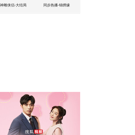
神雕侠侣-大结局
同步热播-锦绣缘