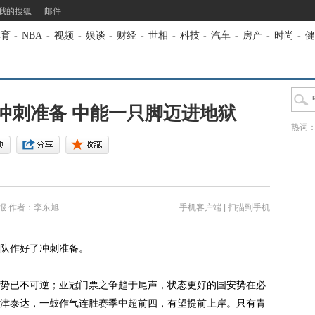
我的搜狐
邮件
体育
-
NBA
-
视频
-
娱谈
-
财经
-
世相
-
科技
-
汽车
-
房产
-
时尚
-
健
冲刺准备 中能一只脚迈进地狱
热词
报
作者：李东旭
手机客户端
|
扫描到手机
队作好了冲刺准备。
已不可逆；亚冠门票之争趋于尾声，状态更好的国安势在必
津泰达，一鼓作气连胜赛季
中超
前四，有望提前上岸。只有青