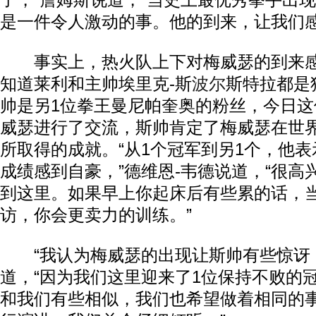
了，”詹姆斯说道，“当史上最优秀拳手出
是一件令人激动的事。他的到来，让我们感
事实上，热火队上下对梅威瑟的到来感
知道莱利和主帅埃里克-斯
波尔
斯特拉都是
帅是另1位拳王曼尼帕奎奥的粉丝，今日
威瑟进行了交流，斯帅肯定了梅威瑟在世
所取得的成就。“从1个冠军到另1个，他
成绩感到自豪，”德维恩-韦德说道，“很高
到这里。如果早上你起床后有些累的话，
访，你会更卖力的训练。”
“我认为梅威瑟的出现让斯帅有些惊讶，
道，“因为我们这里迎来了1位保持不败的
和我们有些相似，我们也希望做着相同的