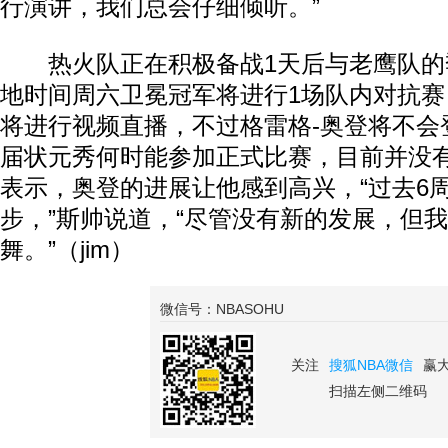
行演讲，我们总会仔细倾听。”
热火队正在积极备战1天后与老鹰队的
地时间周六卫冕冠军将进行1场队内对抗
将进行视频直播，不过格雷格-奥登将不会
届状元秀何时能参加正式比赛，目前并没
表示，奥登的进展让他感到高兴，“过去6
步，”斯帅说道，“尽管没有新的发展，但
舞。”（jim）
微信号：NBASOHU
关注
搜狐NBA微信
赢
扫描左侧二维码