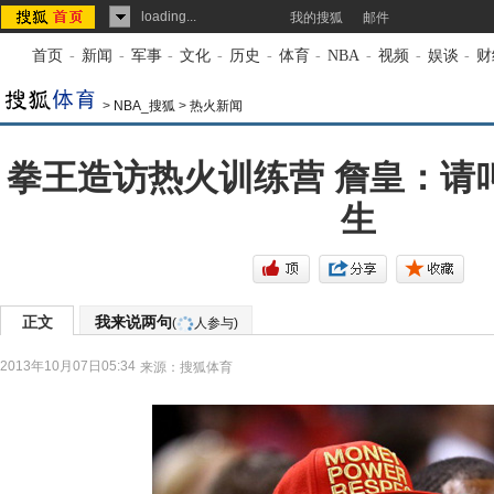
loading...
我的搜狐
邮件
首页
-
新闻
-
军事
-
文化
-
历史
-
体育
-
NBA
-
视频
-
娱谈
-
财
>
NBA_搜狐
>
热火新闻
拳王造访热火训练营 詹皇：请叫
生
正文
我来说两句
(
人参与)
2013年10月07日05:34
来源：
搜狐体育