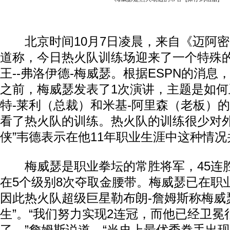
北京时间10月7日凌晨，来自《迈阿密
道称，今日热火队训练场迎来了一个特殊
王--弗洛伊德-梅威瑟。根据ESPN的消
之前，梅威瑟发表了1次演讲，主题是如
特-莱利（总裁）和米基-阿里森（老板）
看了热火队的训练。热火队的训练很少对外
侠”韦德表示在他11年职业生涯中这种情
梅威瑟是职业拳坛的常胜将军，45连
在5个级别8次夺取金腰带。梅威瑟已在职
因此热火队超级巨星勒布朗-詹姆斯称梅威瑟
生”。“我们努力实现2连冠，而他已经卫冕