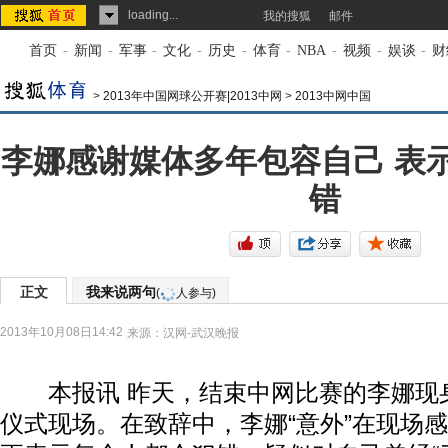
loading...
我的搜狐
邮件
首页
-
新闻
-
军事
-
文化
-
历史
-
体育
-
NBA
-
视频
-
娱谈
-
财
>
2013年中国网球公开赛|2013中网
>
2013中网中国
李娜感谢媒体多年包容自己 表
错
正文
我来说两句
(
人参与)
2013年10月08日14:42
来源：
汉网-武汉晚报
本报讯 昨天，结束中网比赛的李娜现
仪式现场。在致辞中，李娜“意外”在现场