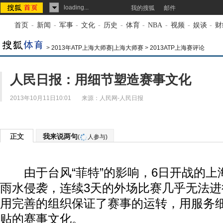
loading...
我的搜狐
邮件
首页
-
新闻
-
军事
-
文化
-
历史
-
体育
-
NBA
-
视频
-
娱谈
-
财
>
2013年ATP上海大师赛|上海大师赛
>
2013ATP上海赛评论
人民日报：用细节塑造赛事文化
2013年10月11日10:01
来源：
人民网-人民日报
正文
我来说两句
(
人参与)
由于台风“菲特”的影响，6日开战的上
雨水侵袭，连续3天的外场比赛几乎无法
用完善的组织保证了赛事的运转，用服务
贴的赛事文化。