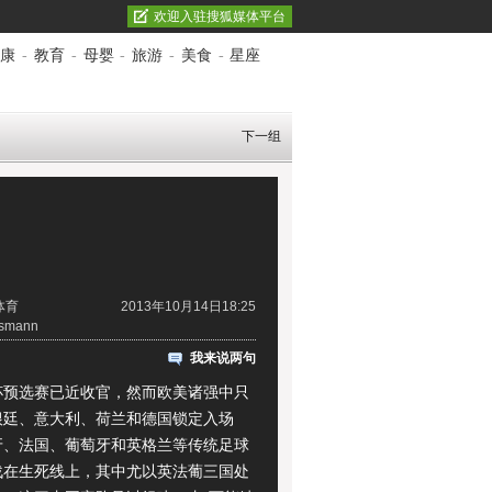
欢迎入驻搜狐媒体平台
康
-
教育
-
母婴
-
旅游
-
美食
-
星座
下一组
体育
2013年10月14日18:25
smann
我来说两句
杯
预选赛已近收官，然而欧美诸强中只
根廷
、意大利、荷兰和德国锁定入场
牙、法国、葡萄牙和英格兰等传统
足球
战在生死线上，其中尤以英法葡三国处