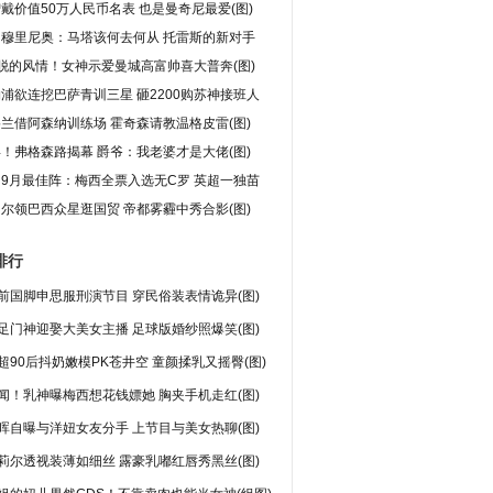
戴价值50万人民币名表 也是曼奇尼最爱(图)
问穆里尼奥：马塔该何去何从 托雷斯的新对手
脱的风情！女神示爱曼城高富帅喜大普奔(图)
浦欲连挖巴萨青训三星 砸2200购苏神接班人
兰借阿森纳训练场 霍奇森请教温格皮雷(图)
！弗格森路揭幕 爵爷：我老婆才是大佬(图)
9月最佳阵：梅西全票入选无C罗 英超一独苗
尔领巴西众星逛国贸 帝都雾霾中秀合影(图)
排行
前国脚申思服刑演节目 穿民俗装表情诡异(图)
足门神迎娶大美女主播 足球版婚纱照爆笑(图)
超90后抖奶嫩模PK苍井空 童颜揉乳又摇臀(图)
闻！乳神曝梅西想花钱嫖她 胸夹手机走红(图)
晖自曝与洋妞女友分手 上节目与美女热聊(图)
莉尔透视装薄如细丝 露豪乳嘟红唇秀黑丝(图)