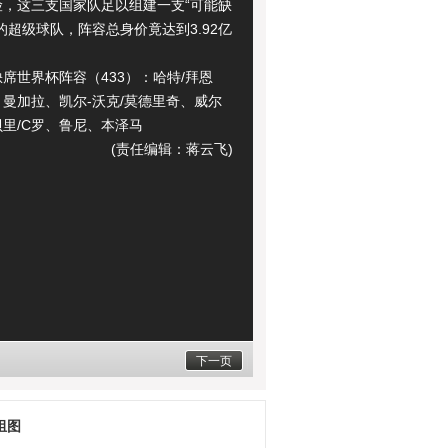
险，这三支国家队足以组建一支“可能缺
的超级球队，阵容总身价竟达到3.92亿
世界杯阵容（433）：哈特/拜恩
曼加拉、凯尔-沃克/莫德里奇、威尔
里/C罗、鲁尼、本泽马
(责任编辑：蒋云飞)
下一页
组图