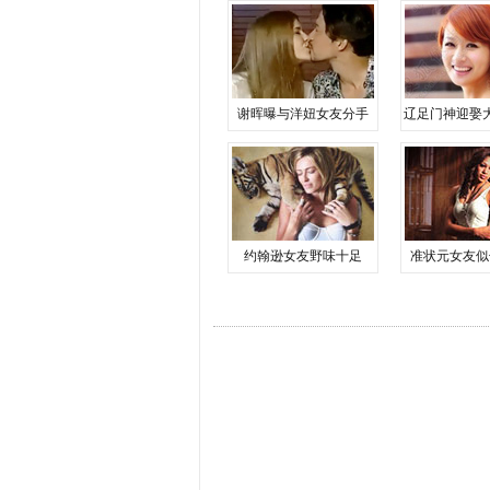
谢晖曝与洋妞女友分手
辽足门神迎娶
约翰逊女友野味十足
准状元女友似