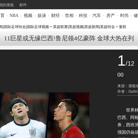
我的搜狐
邮件
体育
-
NBA
-
视频
-
娱谈
-
财经
-
世相
-
科技
-
汽车
-
房产
-
时尚
-
健
闻|国际足球转会|国际足球视频
>
英超联赛|英超视频|英超新闻|英超转会
>
曼联
11巨星或无缘巴西!鲁尼领4亿豪阵 金球大热在列
1
/12
00
来源：搜狐
作者：Gulin
世界
巴西
、
阿
券，西班
强国仍奋