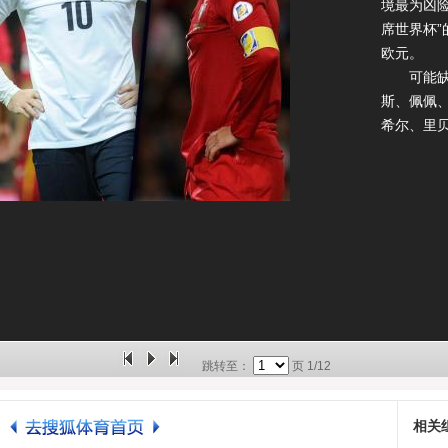
境最为凶
席世界杯”
欧元。
可能缺席
斯、佩佩、
希尔、里贝
跳转至：
页
1/12
相关