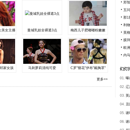
郑智
五
那1
利物
大美女主播
曼城乳娃全裸遮3点
梅西儿子肥嘟嘟粉嫩嫩
英格
膜拜
欧洲
内马
邻家女孩
马刺萝莉清纯可爱
C罗"簪花"伊布"戴胸罩"
幻灯
01.
曝
更多>>
02.
辽
03.
英
04.
丑
05.
谢
06.
谢