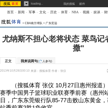
loading...
我的搜狐
邮件
首页
-
新闻
-
军事
-
文化
-
历史
-
体育
-
NBA
-
视频
-
娱谈
-
财
>
CBA南方球队
>
广东宏远
尤纳斯不担心老将状态 菜鸟记
撒"
正文
我来说两句
(
人参与)
2013年10月28日00:10
来源：
搜狐体育
作者：张仪
（搜狐体育 张仪 10月27日惠州报道）今晚
赛季中国男子篮球职业联赛季前赛（惠州
日，广东东莞银行队85-77击败山东黄金
站季前赛2胜1负收官。