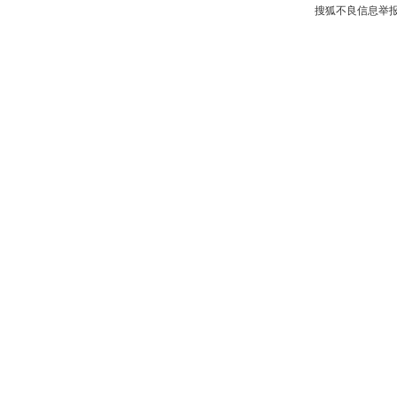
搜狐不良信息举