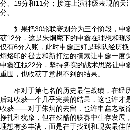
分、19分和11分；接连上演神级表现的天
分。
如果把30轮联赛划分为三个阶段，申鑫
获12分，这是朱炯麾下的申鑫在理想和现
仅有6分入账，此时申鑫正好是球队经历
炯烙印的褪去和新打法的摸索让申鑫一度
申鑫狂揽22分，坚持务实的战术思路让申
重围，也收获了意想不到的结果。
相对于第七名的历史最佳战绩，在经历
后却收获一个几乎完美的结果，这也许才
收获——对于朱炯的去留，也许申鑫老板
挣扎和犹豫，但在残酷的联赛中生存发展
理想有多丰满，而是在于找到和现实最佳