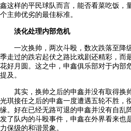
鑫这样的平民球队而言，能否看菜吃饭，
个主帅优劣的最佳标准。
淡化处理内部危机
一次换帅，两次斗殴，数次跌落至降级
季走过的跌宕起伏之路比戏剧还精彩，而
花好月圆。这之中，申鑫俱乐部对于内部
提及。
其实，换帅之后的申鑫并没有取得换帅
光琪接任之后的申鑫一度遭遇五轮不胜，
缘。好在已经无路可退的申鑫并没有自乱
发了队内的斗殴事件，申鑫在外界看来也
力保级的和谐景象。