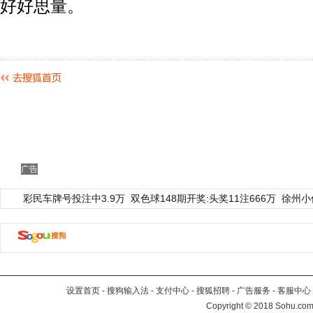
好好思量。
广告
彩民车牌号投注中3.9万
双色球148期开奖:头奖11注666万
徐州小
设置首页
-
搜狗输入法
-
支付中心
-
搜狐招聘
-
广告服务
-
客服中心
Copyright
©
2018 Sohu.com 