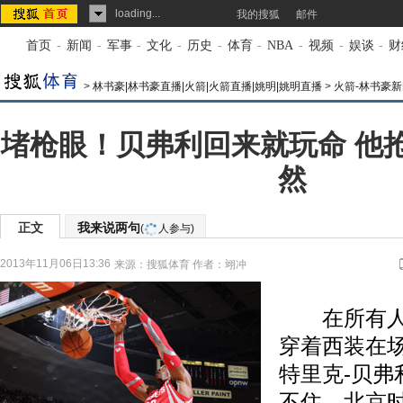
loading...
我的搜狐
邮件
首页
-
新闻
-
军事
-
文化
-
历史
-
体育
-
NBA
-
视频
-
娱谈
-
财
>
林书豪|林书豪直播|火箭|火箭直播|姚明|姚明直播
>
火箭-林书豪新
堵枪眼！贝弗利回来就玩命 他
然
正文
我来说两句
(
人参与)
2013年11月06日13:36
来源：
搜狐体育
作者：翊冲
在所有人
穿着西装在
特里克-贝弗
不住，北京时