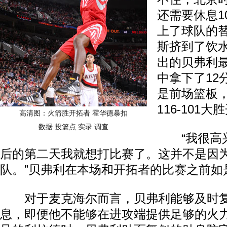
还需要休息1
上了球队的
斯挤到了饮
出的贝弗利最
中拿下了12
是前场篮板
116-101
高清图：火箭胜开拓者 霍华德暴扣
数据
投篮点
实录
调查
“我很高兴
后的第二天我就想打比赛了。这并不是因
队。”贝弗利在本场和开拓者的比赛之前如
对于麦克海尔而言，贝弗利能够及时复
息，即便他不能够在进攻端提供足够的火