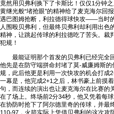
竟然用贝弗利换下了卡斯比！仅仅1分钟
黄继光般“堵抢眼”的精神给了麦克海尔回
遇巴图姆抢断，利拉德得球快攻——当时
人围殴贝弗利，但最终贝弗利却利用出色
精神，让跳起传球的利拉德吃了苦头。裁
犯规！
最能证明那个首发的贝弗利已经完全回
他先是在防守端拼命封堵了莫-威廉姆斯的
规，此后他更是利用一次快攻的机会打成2
一幕是，他完成2+1之后，林书豪上前摸
句，而连续的演出也让麦克海尔在比赛的
在了场上。终场前2分34秒，他又凭着每
在协防时抢下了阿尔德里奇的传球，并最
110-97，火箭实际上凭借贝弗利的这次