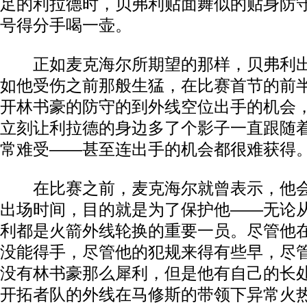
足的利拉德时，贝弗利贴面舞似的贴身防
号得分手喝一壶。
正如麦克海尔所期望的那样，贝弗利出
如他受伤之前那般生猛，在比赛首节的前
开林书豪的防守的到外线空位出手的机会
立刻让利拉德的身边多了个影子一直跟随
常难受——甚至连出手的机会都很难获得
在比赛之前，麦克海尔就曾表示，他会
出场时间，目的就是为了保护他——无论
利都是火箭外线轮换的重要一员。尽管他
没能得手，尽管他的犯规来得有些早，尽
没有林书豪那么犀利，但是他有自己的长
开拓者队的外线在马修斯的带领下异常火