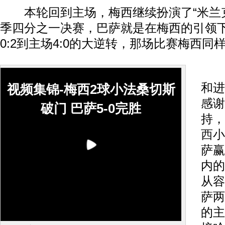
本轮回到主场，梅西继续扮演了“米兰克
季四分之一决赛，巴萨就是在梅西的引领
0:2到主场4:0的大逆转，那场比赛梅西
当
和进
视频集锦-梅西2球小法桑切斯
感谢
破门 巴萨5-0完胜
持，
西
小
萨赢
内的
从容
萨两
的主