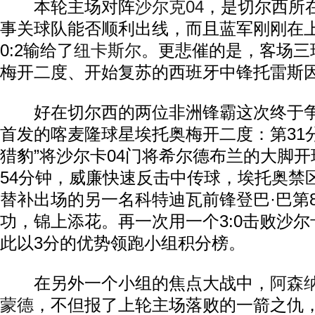
本轮主场对阵
沙尔克04
，是切尔西所
事关球队能否顺利出线，而且蓝军刚刚在
0:2输给了
纽卡斯尔
。更悲催的是，客场三
梅开二度、开始复苏的西班牙中锋托雷斯
好在切尔西的两位非洲锋霸这次终于争
首发的喀麦隆球星埃托奥梅开二度：第31
猎豹”将沙尔卡04门将希尔德布兰的大脚
54分钟，威廉快速反击中传球，埃托奥禁
替补出场的另一名科特迪瓦前锋登巴·巴第
功，锦上添花。再一次用一个3:0击败沙尔
此以3分的优势领跑小组积分榜。
在另外一个小组的焦点大战中，
阿森
蒙德
，不但报了上轮主场落败的一箭之仇