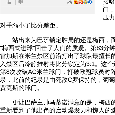
接哈
门，
压力
对手缩小了
比分
差距。
站出来为巴萨锁定胜局的还是梅西，而
“梅西式进球”回击了人们的质疑。第83分
雷加斯在米兰禁区前沿打出了球队最擅长
入禁区后冷静推射将比分锁定为3:1。这
第8次攻破AC米兰球门，打破欧冠球员对
录，此前的纪录是由死敌C罗保持的，葡萄
贾克斯的球门。
更让巴萨主帅马蒂诺满意的是，梅西的
重新看到了他出色的启动爆发力和惊人的