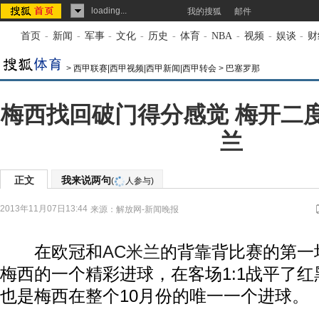
loading...
我的搜狐
邮件
首页
-
新闻
-
军事
-
文化
-
历史
-
体育
-
NBA
-
视频
-
娱谈
-
财
>
西甲联赛|西甲视频|西甲新闻|西甲转会
>
巴塞罗那
梅西找回破门得分感觉 梅开二
兰
正文
我来说两句
(
人参与)
2013年11月07日13:44
来源：
解放网-新闻晚报
在欧冠和
AC米兰
的背靠背比赛的第一
梅西的一个精彩进球，在客场1:1战平了
也是梅西在整个10月份的唯一一个进球。