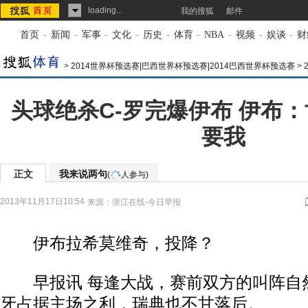
loading...
我的搜狐
邮件
首页
-
新闻
-
军事
-
文化
-
历史
-
体育
-
NBA
-
视频
-
娱谈
-
财
>
2014世界杯预选赛|巴西世界杯预选赛|2014巴西世界杯预选赛
>
头球绝杀C-罗完爆伊布 伊布
要我
正文
我来说两句
(
人参与)
2013年11月17日10:54
来源：
浙江在线-今日早报
伊布拉希莫维奇，投降？
早报讯 每逢大战，赛前双方的叫阵自
牙占据主场之利，瑞典也不甘落后。