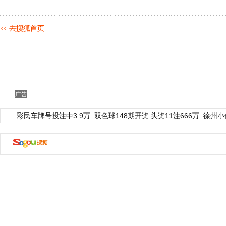
广告
彩民车牌号投注中3.9万
双色球148期开奖:头奖11注666万
徐州小